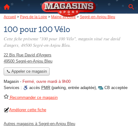
Accueil
>
Pays de la Loire
>
Maine-et-Loire
>
Segré-en-Anjou Bleu
100 pour 100 Vélo
Cette fiche présente "100 pour 100 Vélo", magasin situé
rue david
d'angers
, 49500 Segré-en-Anjou Bleu.
22 Bis Rue David d'Angers
49500 Segré-en-Anjou Bleu
📞 Appeler ce magasin
Magasin
-
Fermé, ouvre mardi à 9h00
Services :
accès
PMR
(parking, entrée adaptée)
,
CB acceptée
Recommander ce magasin
Améliorer cette fiche
Autres magasins à Segré-en-Anjou Bleu