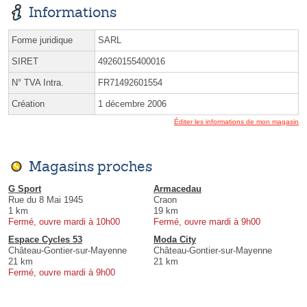
Informations
Forme juridique
SARL
SIRET
49260155400016
N° TVA Intra.
FR71492601554
Création
1 décembre 2006
Éditer les informations de mon magasin
Magasins proches
G Sport
Armacedau
Rue du 8 Mai 1945
Craon
1 km
19 km
Fermé, ouvre mardi à 10h00
Fermé, ouvre mardi à 9h00
Espace Cycles 53
Moda City
Château-Gontier-sur-Mayenne
Château-Gontier-sur-Mayenne
21 km
21 km
Fermé, ouvre mardi à 9h00