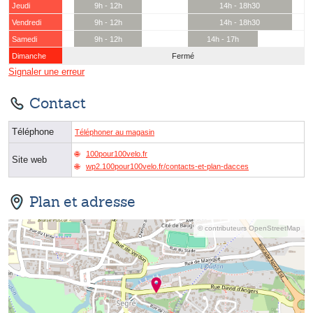
Jeudi
9h - 12h
14h - 18h30
Vendredi
9h - 12h
14h - 18h30
Samedi
9h - 12h
14h - 17h
Dimanche
Fermé
Signaler une erreur
Contact
Téléphone
Téléphoner au magasin
100pour100velo.fr
Site web
wp2.100pour100velo.fr/contacts-et-plan-dacces
Plan et adresse
© contributeurs OpenStreetMap