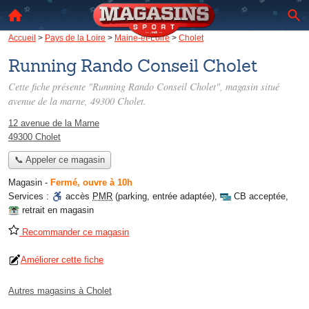
Accueil
>
Pays de la Loire
>
Maine-et-Loire
>
Cholet
Running Rando Conseil Cholet
Cette fiche présente "Running Rando Conseil Cholet", magasin situé
avenue de la marne
, 49300 Cholet.
12 avenue de la Marne
49300 Cholet
📞 Appeler ce magasin
Magasin
-
Fermé, ouvre à 10h
Services :
accès
PMR
(parking, entrée adaptée)
,
CB acceptée
,
retrait en magasin
Recommander ce magasin
Améliorer cette fiche
Autres magasins à Cholet