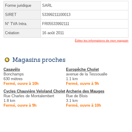
Forme juridique
SARL
SIRET
53399211100013
N° TVA Intra.
FR05533992111
Création
16 août 2011
Éditer les informations de mon magasin
Magasins proches
Casavélo
Europêche Cholet
Bonchamps
avenue de la Tessoualle
630 mètres
1.1 km
Fermé, ouvre à 10h
Fermé, ouvre à 9h
Cycles Chauvière Veloland Cholet
Archerie des Mauges
Rue Charles de Montalembert
Rue de Blois
1.8 km
3.1 km
Fermé, ouvre à 9h
Fermé, ouvre à 10h