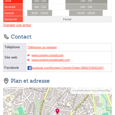
Jeudi
10h - 12h
14h - 19h
Vendredi
10h - 12h
14h - 19h
Samedi
9h30 - 12h30
14h30 - 18h30
Dimanche
Fermé
Signaler une erreur
Contact
Téléphone
Téléphoner au magasin
www.running-conseil.com
Site web
www.runningconseilcholet.com
Facebook
facebook.com/Running-Conseil-Cholet-296927230421047
Plan et adresse
© contributeurs OpenStreetMap