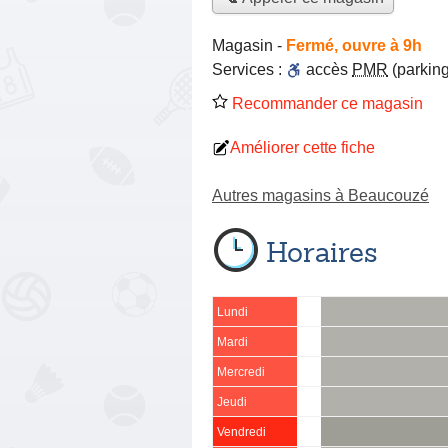
Magasin
-
Fermé, ouvre à 9h
Services :
accès
PMR
(parking
Recommander ce magasin
Améliorer cette fiche
Autres magasins à Beaucouzé
Horaires
Lundi
Mardi
Mercredi
Jeudi
Vendredi