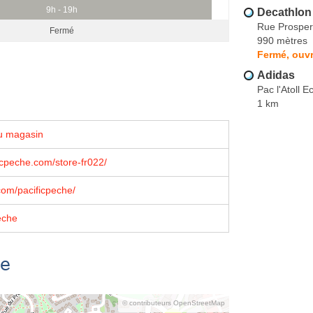
9h - 19h
Decathlon
Rue Prosper
Fermé
990 mètres
Fermé, ouvr
Adidas
Pac l'Atoll 
1 km
u magasin
cpeche.com/store-fr022/
om/pacificpeche/
eche
se
© contributeurs OpenStreetMap