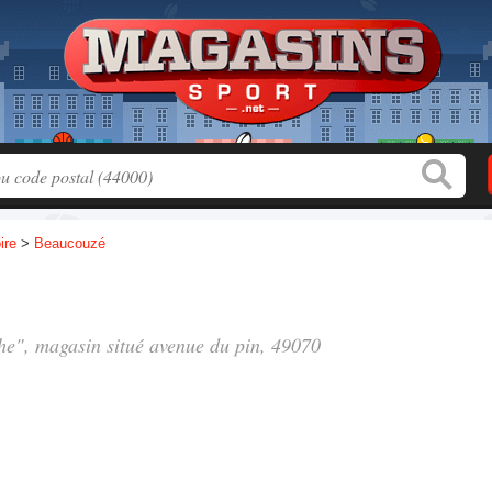
ire
>
Beaucouzé
che", magasin situé
avenue du pin
, 49070