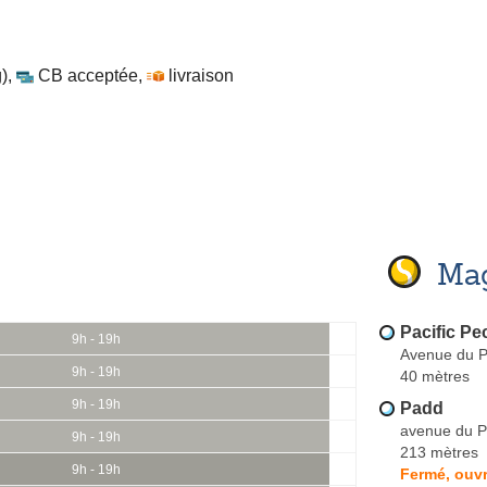
)
,
CB acceptée
,
livraison
Mag
Pacific Pe
9h - 19h
Avenue du P
9h - 19h
40 mètres
9h - 19h
Padd
avenue du P
9h - 19h
213 mètres
9h - 19h
Fermé, ouvr