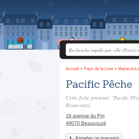
Accueil
>
Pays de la Loire
>
Maine-et-Lo
Pacific Pêche
Cette fiche présente "Pacific Pê
Beaucouzé.
16 avenue du Pin
49070 Beaucouzé
📞 Appeler ce magasin