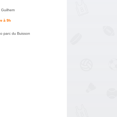
 Guilhem
e à 9h
Eco parc du Buisson