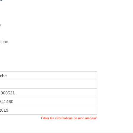
e
Roche
eche
6000521
341460
 2019
Éditer les informations de mon magasin