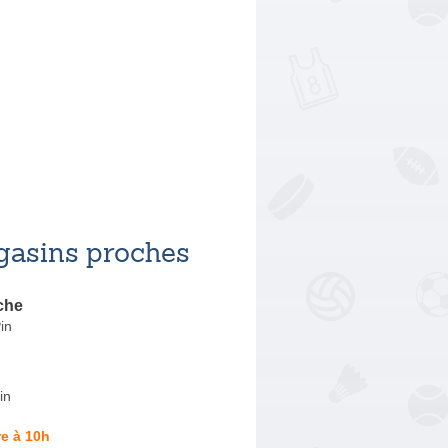
asins proches
che
in
in
e à 10h