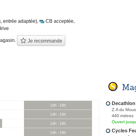
, entrée adaptée)
,
CB acceptée
,
drive
agasin.
Je recommande
Mag
Decathlo
14h - 19h
Z.A du Mous
14h - 19h
440 mètres
Ouvert jusqu
14h - 19h
Cycles Feu
14h - 19h