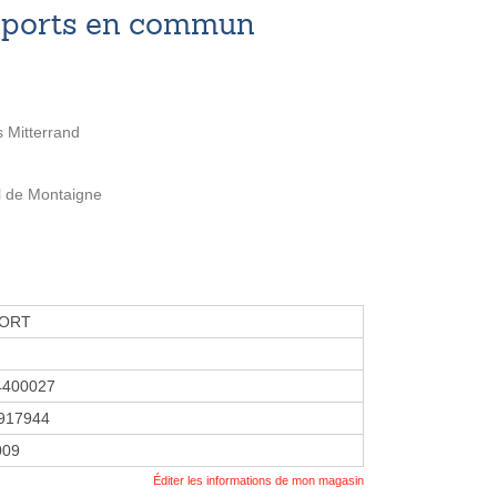
nsports en commun
s Mitterrand
l de Montaigne
PORT
4400027
917944
009
Éditer les informations de mon magasin