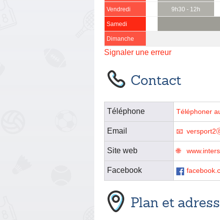
Vendredi
9h30 - 12h
Samedi
Dimanche
Signaler une erreur
Contact
Téléphone
Téléphoner a
Email
versport2
Site web
www.intersp
Facebook
facebook.c
Plan et adres