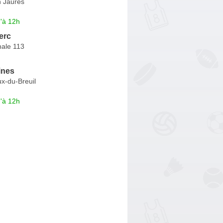
 Jaurès
'à 12h
erc
nale 113
ines
x-du-Breuil
'à 12h