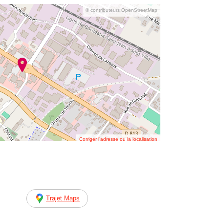
© contributeurs OpenStreetMap
Corriger l’adresse ou la localisation
Trajet Maps