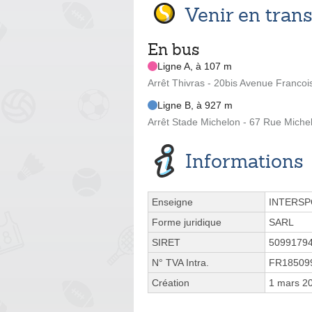
Venir en tra
En bus
Ligne A, à 107 m
Arrêt Thivras - 20bis Avenue Francoi
Ligne B, à 927 m
Arrêt Stade Michelon - 67 Rue Miche
Informations
Enseigne
INTERS
Forme juridique
SARL
SIRET
5099179
N° TVA Intra.
FR18509
Création
1 mars 2