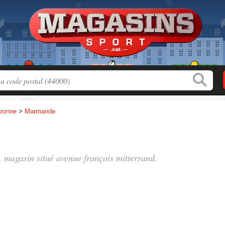
aronne
>
Marmande
", magasin situé
avenue françois mitterrand
,