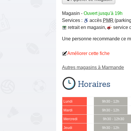
Magasin
-
Ouvert jusqu'à 19h
Services :
accès
PMR
(parking
retrait en magasin
,
service 
Une personne
recommande
ce m
Améliorer cette fiche
Autres magasins à Marmande
Horaires
Lundi
9h30 - 12h
Mardi
9h30 - 12h
Mercredi
9h30 - 12h30
Jeudi
9h30 - 12h