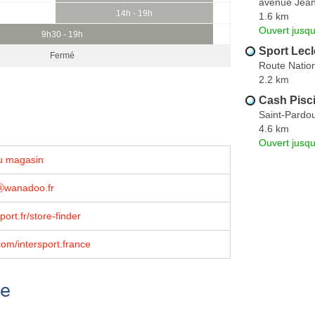
avenue Jean
14h - 19h
1.6 km
Ouvert jusqu
9h30 - 19h
Sport Lecl
Fermé
Route Natio
2.2 km
Cash Pisc
Saint-Pardou
4.6 km
Ouvert jusqu
u magasin
ⓐwanadoo.fr
ort.fr/store-finder
om/intersport.france
se