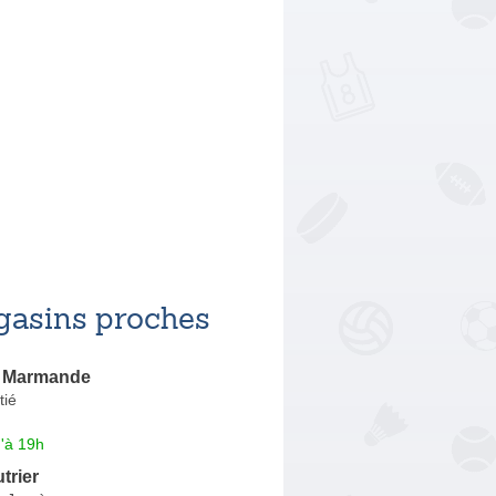
asins proches
n Marmande
tié
'à 19h
trier