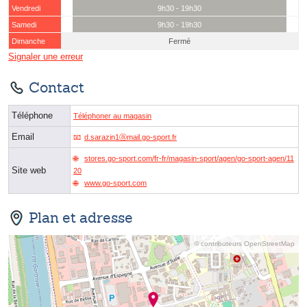
Vendredi
9h30 - 19h30
Samedi
9h30 - 19h30
Dimanche
Fermé
Signaler une erreur
Contact
Téléphone
Téléphoner au magasin
Email
d.sarazin1ⓐmail.go-sport.fr
stores.go-sport.com/fr-fr/magasin-sport/agen/go-sport-agen/11
Site web
20
www.go-sport.com
Plan et adresse
© contributeurs OpenStreetMap