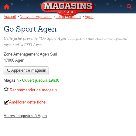
Accueil
>
Nouvelle-Aquitaine
>
Lot-et-Garonne
>
Agen
Go Sport Agen
Cette fiche présente "Go Sport Agen", magasin situé
zone aménagement
agen sud
, 47000 Agen.
Zone Aménagement Agen Sud
47000 Agen
📞 Appeler ce magasin
Magasin
-
Ouvert jusqu'à 19h30
Recommander ce magasin
Améliorer cette fiche
Autres magasins à Agen