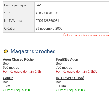
Forme juridique
SAS
SIRET
42856003101032
N° TVA Intra.
FR07428560031
Création
29 novembre 2000
Éditer les informations de mon magasin
Magasins proches
Agen Chasse Pêche
Foul&Es Agen
Boé
Boé
630 mètres
730 mètres
Fermé, ouvre demain à 9h
Fermé, ouvre demain à 9h30
Courir
INTERSPORT Boé
Boé
Boé
1 km
1.1 km
Ouvert jusqu'à 19h
Ouvert jusqu'à 19h30