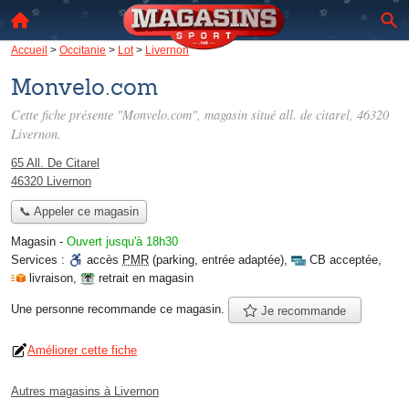
Accueil
>
Occitanie
>
Lot
>
Livernon
Monvelo.com
Cette fiche présente "Monvelo.com", magasin situé
all. de citarel
, 46320
Livernon.
65 All. De Citarel
46320 Livernon
📞 Appeler ce magasin
Magasin
-
Ouvert jusqu'à 18h30
Services :
accès
PMR
(parking, entrée adaptée)
,
CB acceptée
,
livraison
,
retrait en magasin
Une personne
recommande
ce magasin.
Je recommande
Améliorer cette fiche
Autres magasins à Livernon