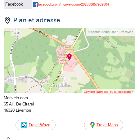
Facebook
facebook.com/monvelocom-287858857932504
Plan et adresse
© contributeurs OpenStreetMap
Corriger l’adresse ou la localisation
Monvelo.com
65 All. De Citarel
46320 Livernon
Trajet Waze
Trajet Maps