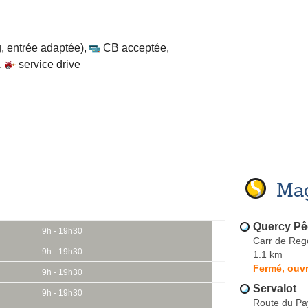
, entrée adaptée)
,
CB acceptée
,
,
service drive
Mag
Quercy P
9h - 19h30
Carr de Reg
9h - 19h30
1.1 km
Fermé, ouvr
9h - 19h30
Servalot
9h - 19h30
Route du Pa