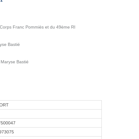
du Corps Franc Pommiès et du 49ème RI
yse Bastié
 Maryse Bastié
PORT
7500047
973075