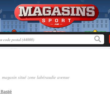
", magasin situé
zone labéraudie avenue
 Bastié