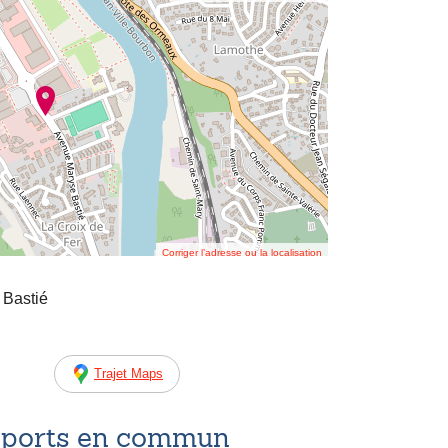
Corriger l’adresse ou la localisation
 Bastié
Trajet Maps
nsports en commun