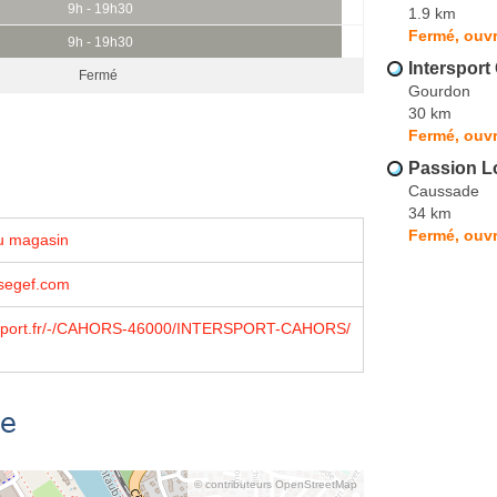
9h - 19h30
1.9 km
Fermé, ouvr
9h - 19h30
Interspor
Fermé
Gourdon
30 km
Fermé, ouvr
Passion Lo
Caussade
34 km
Fermé, ouvr
u magasin
segef.com
sport.fr/-/CAHORS-46000/INTERSPORT-CAHORS/
se
© contributeurs OpenStreetMap