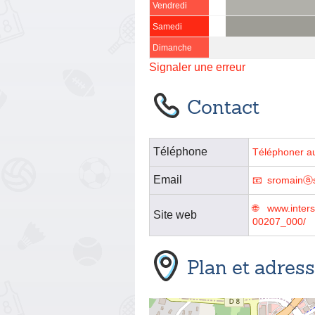
Vendredi
Samedi
Dimanche
Signaler une erreur
Contact
Téléphone
Téléphoner a
Email
sromainⓐ
www.inter
Site web
00207_000/
Plan et adres