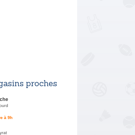
asins proches
êche
ourd
e à 9h
yrat