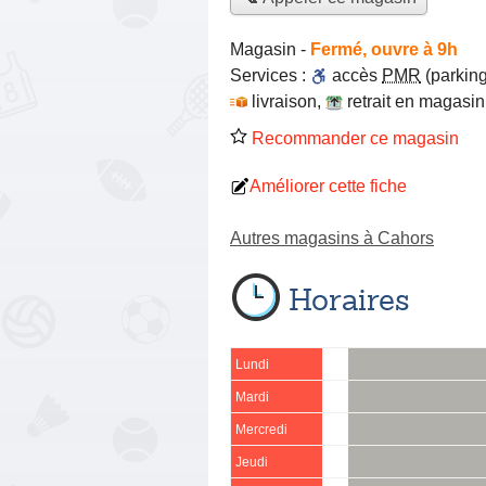
Magasin
-
Fermé, ouvre à 9h
Services :
accès
PMR
(parking
livraison
,
retrait en magasin
Recommander ce magasin
Améliorer cette fiche
Autres magasins à Cahors
Horaires
Lundi
Mardi
Mercredi
Jeudi