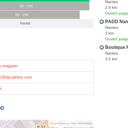
Nantes
6h - 20h
2.4 km
Ouvert jusqu
6h - 19h
PADD Nan
Fermé
Nantes
3 km
Ouvert jusqu
Boutique 
Nantes
3.5 km
u magasin
oinⓐdecathlon.com
fr
se
© contributeurs OpenStreetMap