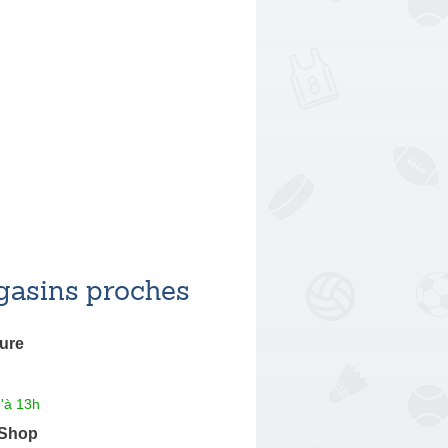
asins proches
ure
'à 13h
 Shop