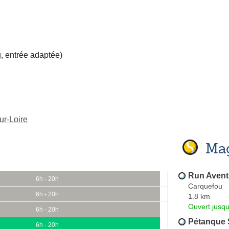
, entrée adaptée)
ur-Loire
Mag
Run Avent
6h - 20h
Carquefou
6h - 20h
1.8 km
Ouvert jusqu
6h - 20h
Pétanque
6h - 20h