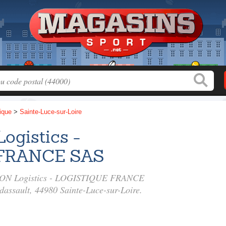
tique
>
Sainte-Luce-sur-Loire
gistics -
FRANCE SAS
HLON Logistics - LOGISTIQUE FRANCE
dassault
, 44980 Sainte-Luce-sur-Loire.