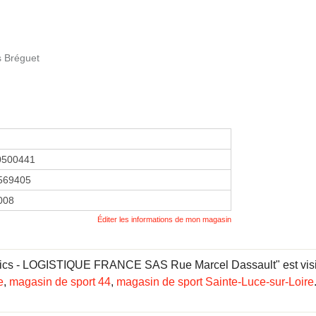
s Bréguet
0500441
569405
2008
Éditer les informations de mon magasin
s - LOGISTIQUE FRANCE SAS Rue Marcel Dassault" est visible 
e
,
magasin de sport 44
,
magasin de sport Sainte-Luce-sur-Loire