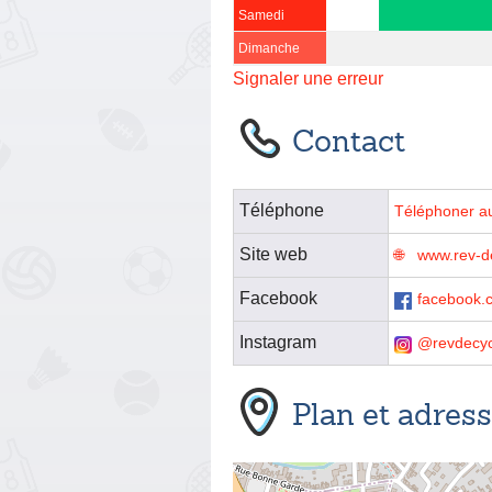
Samedi
Dimanche
Signaler une erreur
Contact
Téléphone
Téléphoner a
Site web
www.rev-de
Facebook
facebook.
Instagram
@revdecyc
Plan et adres