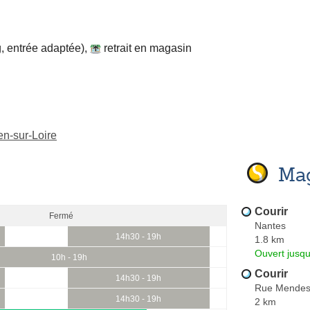
, entrée adaptée)
,
retrait en magasin
en-sur-Loire
Mag
Courir
Fermé
Nantes
14h30 - 19h
1.8 km
Ouvert jusqu
10h - 19h
Courir
14h30 - 19h
Rue Mende
14h30 - 19h
2 km