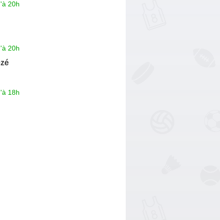
'à 20h
'à 20h
ezé
'à 18h