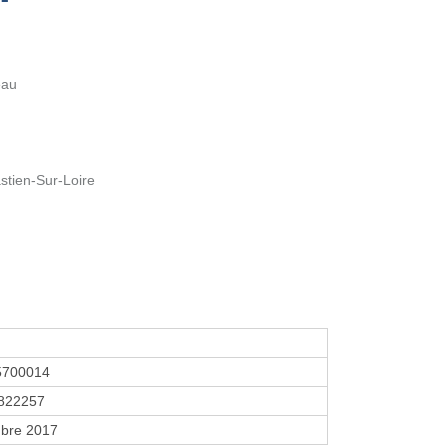
eau
stien-Sur-Loire
5700014
822257
bre 2017