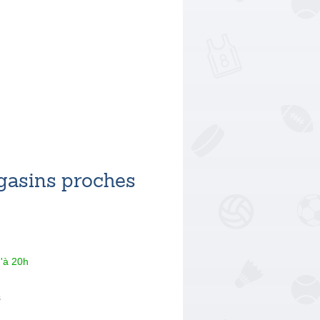
asins proches
'à 20h
s