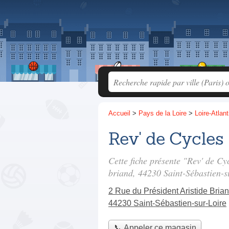
Accueil
>
Pays de la Loire
>
Loire-Atlan
Rev' de Cycles
Cette fiche présente "Rev' de Cy
briand
, 44230 Saint-Sébastien-s
2 Rue du Président Aristide Bria
44230 Saint-Sébastien-sur-Loire
📞 Appeler ce magasin