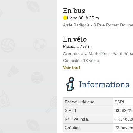
En bus
Ligne 30, à 55 m
Arrêt Radigois - 3 Rue Robert Douin
En vélo
Placis, à 737 m
Avenue de la Martellière - Saint-Séba
Capacité : 18 vélos
Voir tout
Informations
Forme juridique
SARL
SIRET
8338222
N° TVA Intra.
FR34833
Création
23 novem