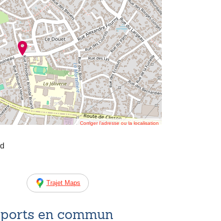
Corriger l’adresse ou la localisation
nd
Trajet Maps
nsports en commun