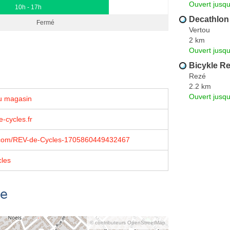
Ouvert jusqu
10h - 17h
Decathlon
Fermé
Vertou
2 km
Ouvert jusqu
Bicykle R
Rezé
2.2 km
Ouvert jusqu
u magasin
-cycles.fr
com/REV-de-Cycles-1705860449432467
les
se
© contributeurs OpenStreetMap