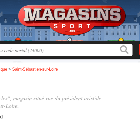
tique
>
Saint-Sébastien-sur-Loire
cles", magasin situé
rue du président aristide
ur-Loire.
nd