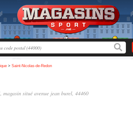
tique
>
Saint-Nicolas-de-Redon
", magasin situé
avenue jean burel
, 44460