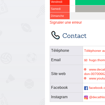
Vendredi
Samedi
Dimanche
Signaler une erreur
Contact
Téléphone
Téléphoner a
Email
hugo.tho
www.decath
Site web
don-0070066
www.youtu
Facebook
facebook.
Instagram
@decathl