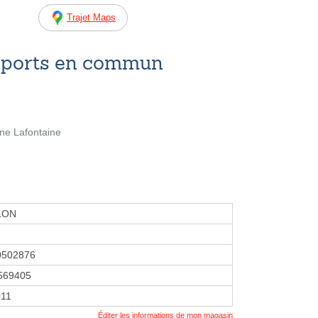
Trajet Maps
nsports en commun
ne Lafontaine
LON
0502876
569405
011
Éditer les informations de mon magasin