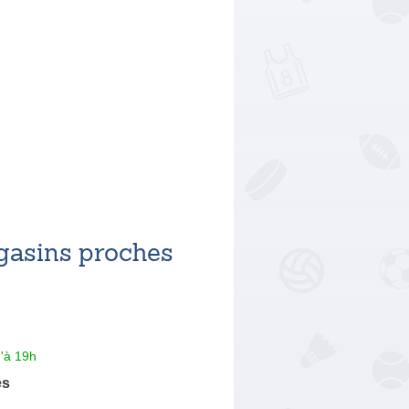
asins proches
'à 19h
es