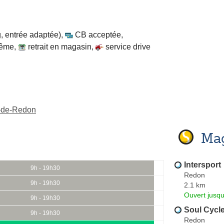
, entrée adaptée)
,
CB acceptée
,
même
,
retrait en magasin
,
service drive
s-de-Redon
Mag
Intersport
9h - 19h30
Redon
9h - 19h30
2.1 km
Ouvert jusqu
9h - 19h30
Soul Cycl
9h - 19h30
Redon