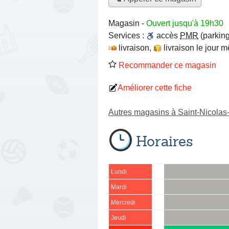
Magasin
-
Ouvert jusqu'à 19h30
Services :
accès
PMR
(parking
livraison
,
livraison le jour 
Recommander ce magasin
Améliorer cette fiche
Autres magasins à Saint-Nicola
Horaires
Lundi
Mardi
Mercredi
Jeudi