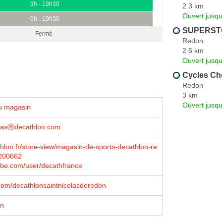
9h - 19h30
2.3 km
Ouvert jusqu
9h - 19h30
SUPERST
Fermé
Redon
2.6 km
Ouvert jusqu
Cycles Ch
Redon
3 km
Ouvert jusqu
u magasin
masⓐdecathlon.com
lon.fr/store-view/magasin-de-sports-decathlon-re
200662
be.com/user/decathfrance
com/decathlonsaintnicolasderedon
on