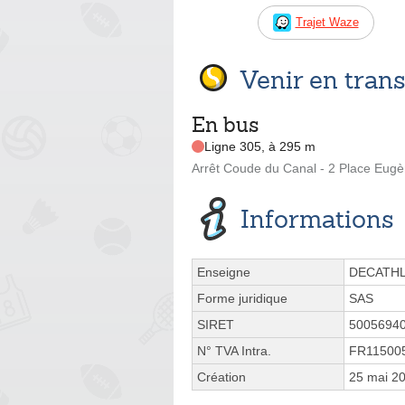
Trajet Waze
Venir en tra
En bus
Ligne 305, à 295 m
Arrêt Coude du Canal - 2 Place Eugè
Informations
Enseigne
DECATH
Forme juridique
SAS
SIRET
5005694
N° TVA Intra.
FR11500
Création
25 mai 2