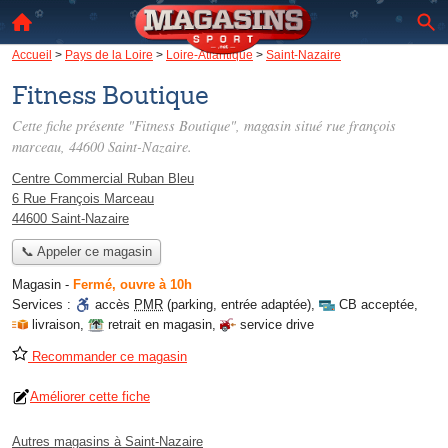
Accueil
>
Pays de la Loire
>
Loire-Atlantique
>
Saint-Nazaire
Fitness Boutique
Cette fiche présente "Fitness Boutique", magasin situé
rue françois
marceau
, 44600 Saint-Nazaire.
Centre Commercial Ruban Bleu
6 Rue François Marceau
44600 Saint-Nazaire
📞 Appeler ce magasin
Magasin
-
Fermé, ouvre à 10h
Services :
accès
PMR
(parking, entrée adaptée)
,
CB acceptée
,
livraison
,
retrait en magasin
,
service drive
Recommander ce magasin
Améliorer cette fiche
Autres magasins à Saint-Nazaire