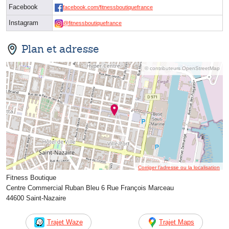
Facebook
facebook.com/fitnessboutiquefrance
Instagram
@fitnessboutiquefrance
Plan et adresse
© contributeurs OpenStreetMap
Corriger l’adresse ou la localisation
Fitness Boutique
Centre Commercial Ruban Bleu 6 Rue François Marceau
44600 Saint-Nazaire
Trajet Waze
Trajet Maps