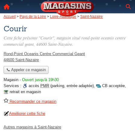
Accueil
>
Pays de la Loire
>
Loire-Atlantique
>
Saint-Nazaire
Courir
Cette fiche présente "Courir", magasin situé
rond-point oceanis centre
commercial geant
, 44600 Saint-Nazaire.
Rond-Point Oceanis Centre Commercial Geant
44600 Saint-Nazaire
📞 Appeler ce magasin
Magasin
-
Ouvert jusqu'à 19h30
Services :
accès
PMR
(parking, entrée adaptée)
,
CB acceptée
,
retrait en magasin
Recommander ce magasin
Améliorer cette fiche
Autres magasins à Saint-Nazaire