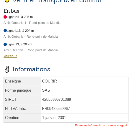
Venir en transports en commun
En bus
Ligne H1, à 205 m
Arrêt Océanis 1 - Rond-point de Mahdia
Ligne L13, à 204 m
Arrêt Océanis - Rond-point de Mahdia
Ligne 13, à 205 m
Arrêt Océanis - Rond-point de Mahdia
Voir tout
Informations
Enseigne
COURIR
Forme juridique
SAS
SIRET
42855996701089
N° TVA Intra.
FR09428559967
Création
1 janvier 2001
Éditer les informations de mon magasin