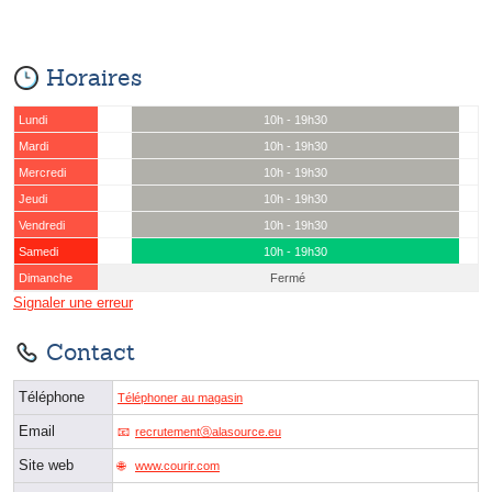
Horaires
Lundi
10h - 19h30
Mardi
10h - 19h30
Mercredi
10h - 19h30
Jeudi
10h - 19h30
Vendredi
10h - 19h30
Samedi
10h - 19h30
Dimanche
Fermé
Signaler une erreur
Contact
Téléphone
Téléphoner au magasin
Email
recrutementⓐalasource.eu
Site web
www.courir.com