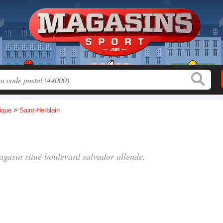
tique
>
Saint-Herblain
magasin situé
boulevard salvador allende
,