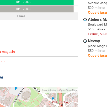
10h - 20h30
avenue Jacq
520 mètres
10h - 20h30
Ouvert jusq
Fermé
Ateliers M
Boulevard M
545 mètres
Fermé, ouvr
Neway
place Magell
550 mètres
u magasin
Ouvert jusq
r.com
se
© contributeurs OpenStreetMap