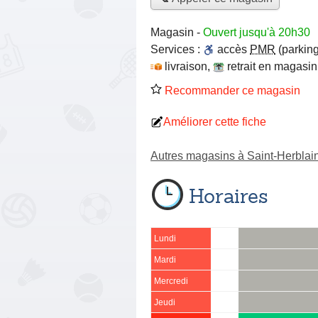
Magasin
-
Ouvert jusqu'à 20h30
Services :
accès
PMR
(parking
livraison
,
retrait en magasin
Recommander ce magasin
Améliorer cette fiche
Autres magasins à Saint-Herblai
Horaires
Lundi
Mardi
Mercredi
Jeudi