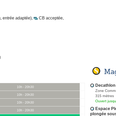
, entrée adaptée)
,
CB acceptée
,
n
Mag
Decathlon
10h - 20h30
Zone Commer
10h - 20h30
315 mètres
Ouvert jusqu
10h - 20h30
Espace Pl
10h - 20h30
plongée sou