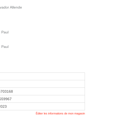
vador Allende
 Paul
 Paul
6703168
559967
 2023
Éditer les informations de mon magasin