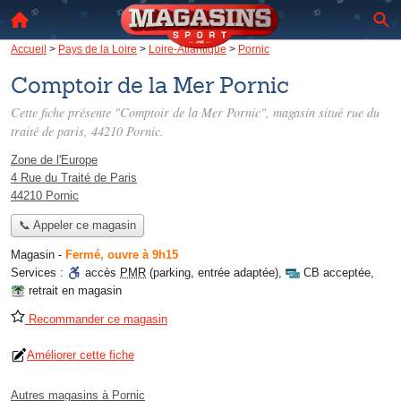
Accueil
>
Pays de la Loire
>
Loire-Atlantique
>
Pornic
Comptoir de la Mer Pornic
Cette fiche présente "Comptoir de la Mer Pornic", magasin situé
rue du
traité de paris
, 44210 Pornic.
Zone de l'Europe
4 Rue du Traité de Paris
44210 Pornic
📞 Appeler ce magasin
Magasin
-
Fermé, ouvre à 9h15
Services :
accès
PMR
(parking, entrée adaptée)
,
CB acceptée
,
retrait en magasin
Recommander ce magasin
Améliorer cette fiche
Autres magasins à Pornic