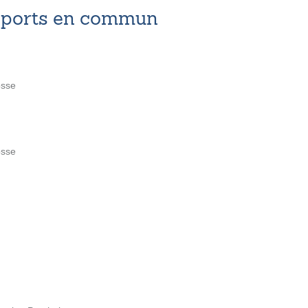
nsports en commun
osse
osse