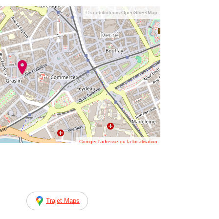
© contributeurs OpenStreetMap
Corriger l’adresse ou la localisation
Trajet Maps