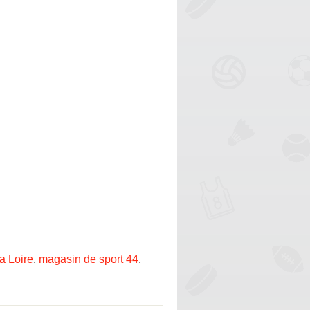
a Loire
,
magasin de sport 44
,