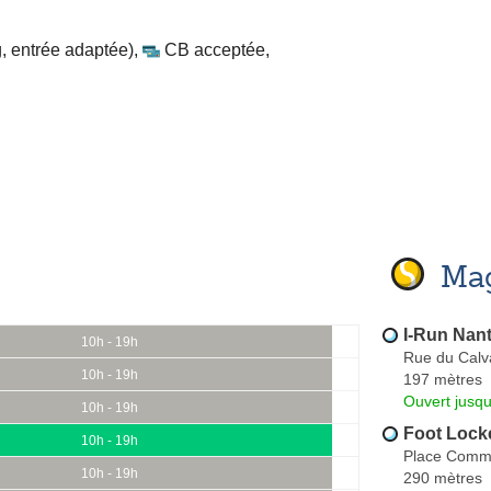
, entrée adaptée)
,
CB acceptée
,
Mag
I-Run Nan
10h - 19h
Rue du Calv
10h - 19h
197 mètres
Ouvert jusqu
10h - 19h
Foot Lock
10h - 19h
Place Comm
10h - 19h
290 mètres