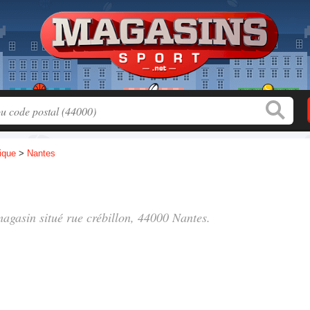
tique
>
Nantes
 magasin situé
rue crébillon
, 44000 Nantes.