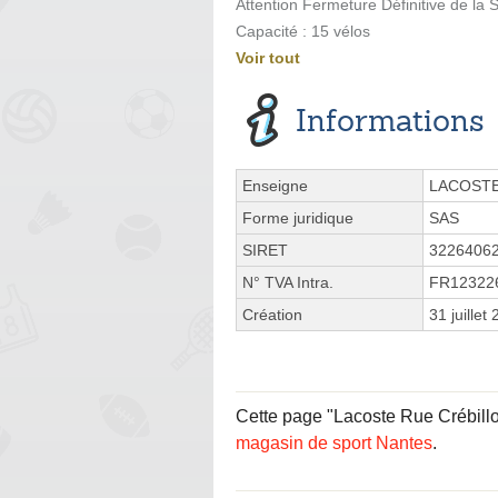
Attention Fermeture Définitive de la
Capacité : 15 vélos
Voir tout
Informations
Enseigne
LACOST
Forme juridique
SAS
SIRET
3226406
N° TVA Intra.
FR12322
Création
31 juillet
Cette page "Lacoste Rue Crébillon"
magasin de sport Nantes
.