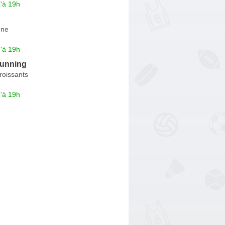
'à 19h
gne
'à 19h
Running
roissants
'à 19h