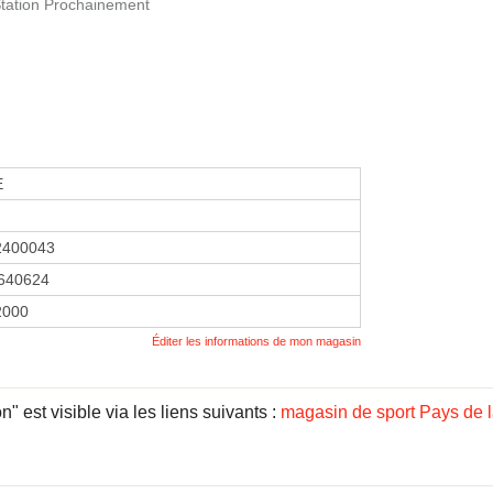
 Station Prochainement
E
2400043
640624
 2000
Éditer les informations de mon magasin
 est visible via les liens suivants :
magasin de sport Pays de l