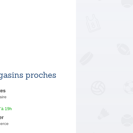
asins proches
tes
aire
'à 19h
er
erce