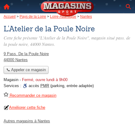
Accueil
>
Pays de la Loire
>
Loire-Atlantique
>
Nantes
L'Atelier de la Poule Noire
Cette fiche présente "L'Atelier de la Poule Noire", magasin situé
pass. de
la poule noire
, 44000 Nantes.
9 Pass. De la Poule Noire
44000 Nantes
📞 Appeler ce magasin
Magasin
-
Fermé, ouvre lundi à 9h00
Services :
accès
PMR
(parking, entrée adaptée)
Recommander ce magasin
Améliorer cette fiche
Autres magasins à Nantes