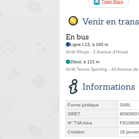
Trajet Waze
Venir en tra
En bus
Ligne L13, à 160 m
Arrêt Rhuys - 2 Avenue d'Houat
20est, à 121 m
Arrêt Tennis Sporting - 43 Avenue de l
Informations
Forme juridique
SARL
SIRET
8090959
N° TVA Intra.
FR10809
Création
18 janvie