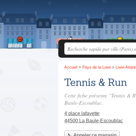
Accueil
>
Pays de la Loire
>
Loire-Atlan
Tennis & Run
Cette fiche présente "Tennis & 
Baule-Escoublac.
4 place lafayette
44500 La Baule-Escoublac
📞 Appeler ce magasin