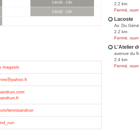
14h30 - 19h
2.2 km
Fermé, ouvr
14h30 - 19h
Lacoste
Av. Du Géné
2.2 km
Fermé, ouvr
L'Atelier 
avenue du M
2.4 km
Fermé, ouvr
u magasin
nneⓐyahoo.fr
sandrun.com
andrun.fr
com/tennisandrun
nd_run