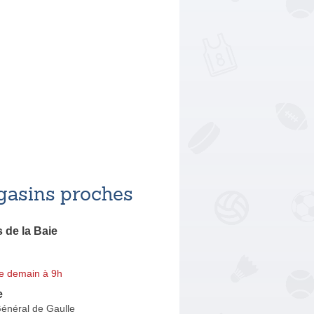
asins proches
 de la Baie
e demain à 9h
e
énéral de Gaulle