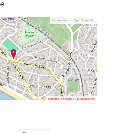
se
© contributeurs OpenStreetMap
Corriger l’adresse ou la localisation