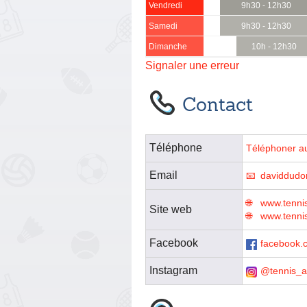
Vendredi
9h30 - 12h30
Samedi
9h30 - 12h30
Dimanche
10h - 12h30
Signaler une erreur
Contact
Téléphone
Téléphoner a
Email
daviddudo
www.tenni
Site web
www.tennis
Facebook
facebook.
Instagram
@tennis_a