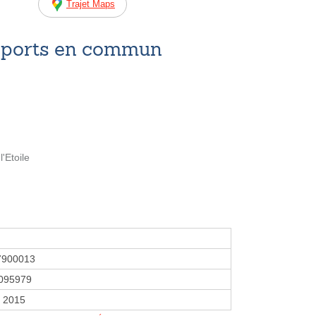
Trajet Maps
nsports en commun
'Etoile
7900013
095979
r 2015