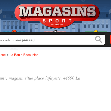
tique
>
La Baule-Escoublac
Run", magasin situé
place lafayette
, 44500 La