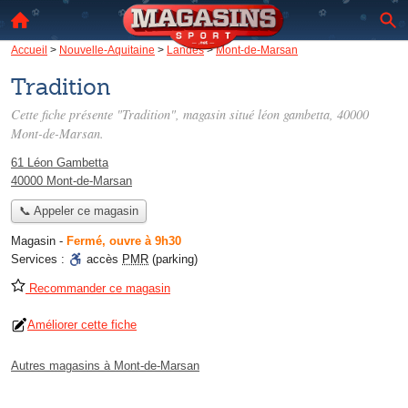
Accueil
>
Nouvelle-Aquitaine
>
Landes
>
Mont-de-Marsan
Tradition
Cette fiche présente "Tradition", magasin situé
léon gambetta
, 40000
Mont-de-Marsan.
61 Léon Gambetta
40000 Mont-de-Marsan
📞 Appeler ce magasin
Magasin
-
Fermé, ouvre à 9h30
Services :
accès
PMR
(parking)
Recommander ce magasin
Améliorer cette fiche
Autres magasins à Mont-de-Marsan