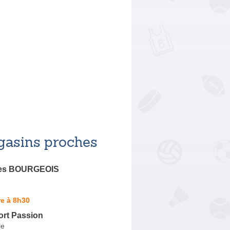
asins proches
es BOURGEOIS
e à 8h30
ort Passion
le