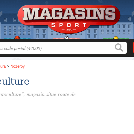
Jura
>
Nozeroy
ulture
otoculture", magasin situé
route de