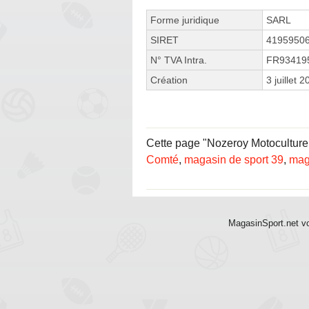
Forme juridique
SARL
SIRET
4195950
N° TVA Intra.
FR93419
Création
3 juillet 
Cette page "Nozeroy Motoculture 
Comté
,
magasin de sport 39
,
mag
MagasinSport.net vo