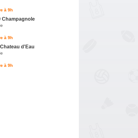
e à 9h
0 Champagnole
le
e à 9h
 Chateau d'Eau
le
e à 9h