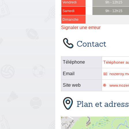
Vendredi
9h - 12h15
Samedi
9h - 12h15
Dimanche
Signaler une erreur
Contact
Téléphone
Téléphoner a
Email
nozeroy.m
Site web
www.nozer
Plan et adres