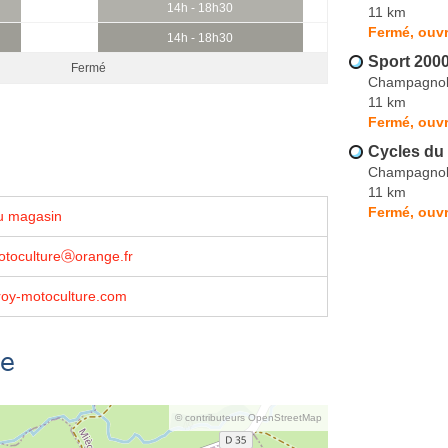
14h - 18h30
11 km
Fermé, ouvr
14h - 18h30
Sport 200
Fermé
Champagno
11 km
Fermé, ouvr
Cycles du
Champagno
11 km
Fermé, ouvr
u magasin
otocultureⓐorange.fr
oy-motoculture.com
se
© contributeurs OpenStreetMap