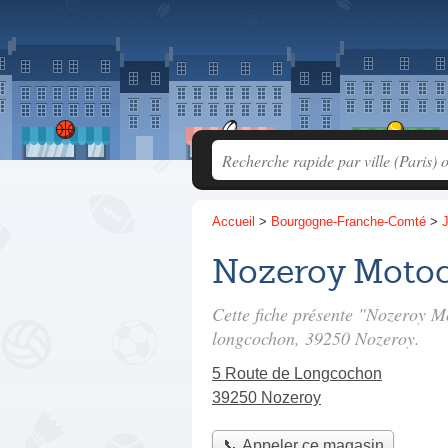
Accueil
>
Bourgogne-Franche-Comté
>
Nozeroy Motoc
Cette fiche présente "Nozeroy M
longcochon
, 39250 Nozeroy.
5 Route de Longcochon
39250 Nozeroy
📞 Appeler ce magasin