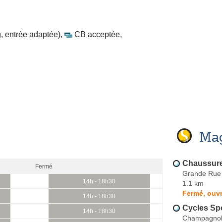
, entrée adaptée)
,
CB acceptée
,
Mag
Chaussur
Fermé
Grande Rue
14h - 18h30
1.1 km
Fermé, ouvr
14h - 18h30
Cycles Sp
14h - 18h30
Champagno