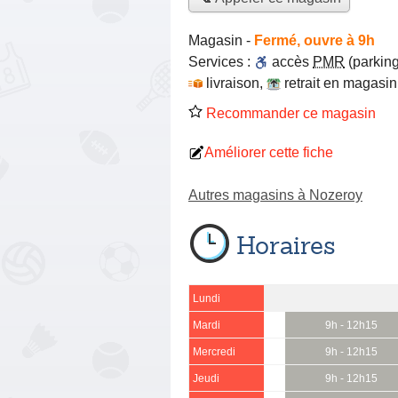
Magasin
-
Fermé, ouvre à 9h
Services :
accès
PMR
(parking
livraison
,
retrait en magasin
Recommander ce magasin
Améliorer cette fiche
Autres magasins à Nozeroy
Horaires
Lundi
Mardi
9h - 12h15
Mercredi
9h - 12h15
Jeudi
9h - 12h15