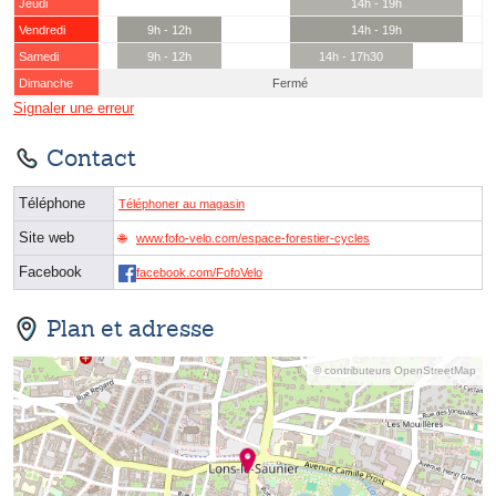
Jeudi
14h - 19h
Vendredi
9h - 12h
14h - 19h
Samedi
9h - 12h
14h - 17h30
Dimanche
Fermé
Signaler une erreur
Contact
Téléphone
Téléphoner au magasin
Site web
www.fofo-velo.com/espace-forestier-cycles
Facebook
facebook.com/FofoVelo
Plan et adresse
© contributeurs OpenStreetMap