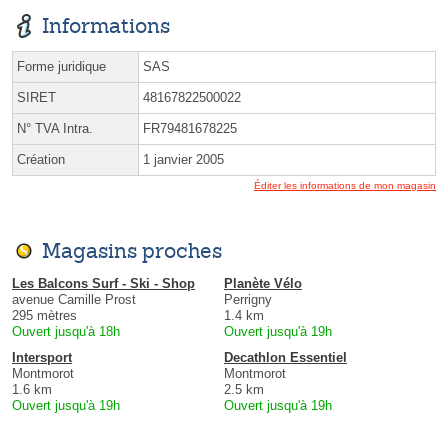
Informations
Forme juridique
SAS
SIRET
48167822500022
N° TVA Intra.
FR79481678225
Création
1 janvier 2005
Éditer les informations de mon magasin
Magasins proches
Les Balcons Surf - Ski - Shop
Planète Vélo
avenue Camille Prost
Perrigny
295 mètres
1.4 km
Ouvert jusqu'à 18h
Ouvert jusqu'à 19h
Intersport
Decathlon Essentiel
Montmorot
Montmorot
1.6 km
2.5 km
Ouvert jusqu'à 19h
Ouvert jusqu'à 19h