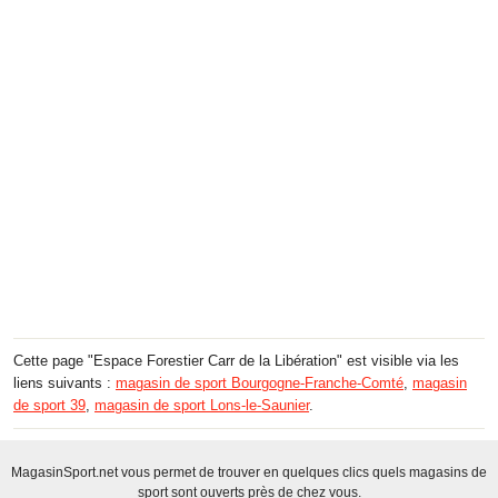
Cette page "Espace Forestier Carr de la Libération" est visible via les
liens suivants :
magasin de sport Bourgogne-Franche-Comté
,
magasin
de sport 39
,
magasin de sport Lons-le-Saunier
.
MagasinSport.net vous permet de trouver en quelques clics quels magasins de
sport sont ouverts près de chez vous.