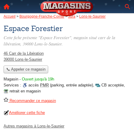
Accueil
>
Bourgogne-Franche-Comté
>
Jura
>
Lons-le-Saunier
Espace Forestier
Cette fiche présente "Espace Forestier", magasin situé
carr de la
libération
, 39000 Lons-le-Saunier.
46 Carr de la Libération
39000 Lons-le-Saunier
📞 Appeler ce magasin
Magasin
-
Ouvert jusqu'à 19h
Services :
accès
PMR
(parking, entrée adaptée)
,
CB acceptée
,
retrait en magasin
Recommander ce magasin
Améliorer cette fiche
Autres magasins à Lons-le-Saunier