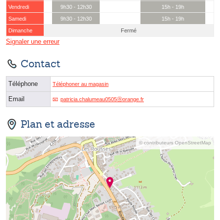
Vendredi
9h30 - 12h30
15h - 19h
Samedi
9h30 - 12h30
15h - 19h
Dimanche
Fermé
Signaler une erreur
Contact
Téléphone
Téléphoner au magasin
Email
patricia.chalumeau0505ⓐorange.fr
Plan et adresse
© contributeurs OpenStreetMap