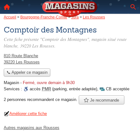
Accueil
>
Bourgogne-Franche-Comté
>
Jura
>
Les Rousses
Comptoir des Montagnes
Cette fiche présente "Comptoir des Montagnes", magasin situé
route
blanche
, 39220 Les Rousses.
810 Route Blanche
39220 Les Rousses
📞 Appeler ce magasin
Magasin
-
Fermé, ouvre demain à 9h30
Services :
accès
PMR
(parking, entrée adaptée)
,
CB acceptée
2 personnes
recommandent
ce magasin.
Je recommande
Améliorer cette fiche
Autres magasins aux Rousses