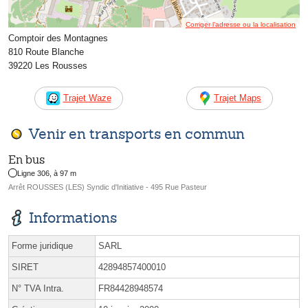
Corriger l’adresse ou la localisation
Comptoir des Montagnes
810 Route Blanche
39220 Les Rousses
Trajet Waze
Trajet Maps
Venir en transports en commun
En bus
Ligne 306, à 97 m
Arrêt ROUSSES (LES) Syndic d'Initiative - 495 Rue Pasteur
Informations
Forme juridique
SARL
SIRET
42894857400010
N° TVA Intra.
FR84428948574