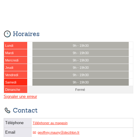
Horaires
Lundi
9h - 19h30
Mardi
9h - 19h30
Mercredi
9h - 19h30
Jeudi
9h - 19h30
Vendredi
9h - 19h30
Samedi
9h - 19h30
Dimanche
Fermé
Signaler une erreur
Contact
Téléphone
Téléphoner au magasin
Email
geoffrey.maunyⓐdecthlon.fr