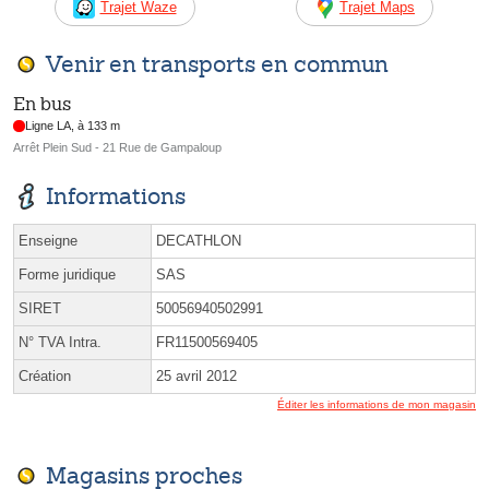
Trajet Waze
Trajet Maps
Venir en transports en commun
En bus
Ligne LA, à 133 m
Arrêt Plein Sud - 21 Rue de Gampaloup
Informations
Enseigne
DECATHLON
Forme juridique
SAS
SIRET
50056940502991
N° TVA Intra.
FR11500569405
Création
25 avril 2012
Éditer les informations de mon magasin
Magasins proches