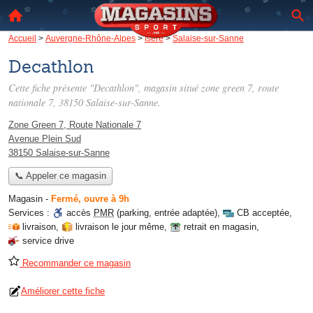
Accueil
>
Auvergne-Rhône-Alpes
>
Isère
>
Salaise-sur-Sanne
Decathlon
Cette fiche présente "Decathlon", magasin situé
zone green 7, route
nationale 7
, 38150 Salaise-sur-Sanne.
Zone Green 7, Route Nationale 7
Avenue Plein Sud
38150 Salaise-sur-Sanne
📞 Appeler ce magasin
Magasin
-
Fermé, ouvre à 9h
Services :
accès
PMR
(parking, entrée adaptée)
,
CB acceptée
,
livraison
,
livraison le jour même
,
retrait en magasin
,
service drive
Recommander ce magasin
Améliorer cette fiche