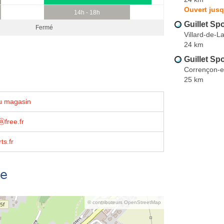
Ouvert jusq
14h - 18h
Guillet Sp
Fermé
Villard-de-L
24 km
Guillet Sp
Corrençon-e
25 km
u magasin
ⓐfree.fr
ts.fr
se
© contributeurs OpenStreetMap