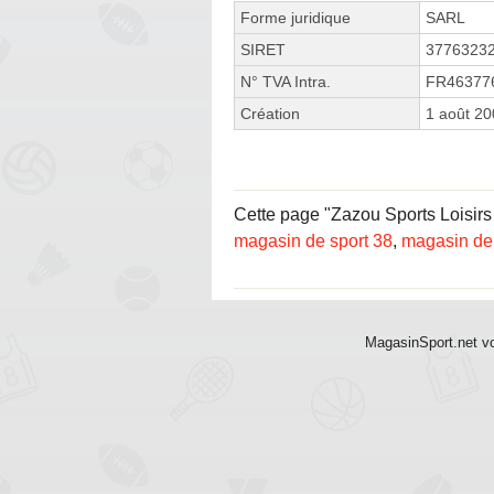
Forme juridique
SARL
SIRET
3776323
N° TVA Intra.
FR46377
Création
1 août 2
Cette page "Zazou Sports Loisirs p
magasin de sport 38
,
magasin de
MagasinSport.net vo