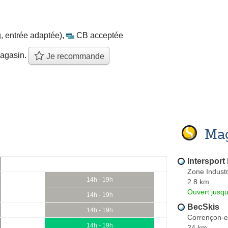
, entrée adaptée)
,
CB acceptée
agasin.
Je recommande
Mag
Intersport
Zone Industr
14h - 19h
2.8 km
Ouvert jusqu
14h - 19h
BecSkis
14h - 19h
Corrençon-e
14h - 19h
24 km