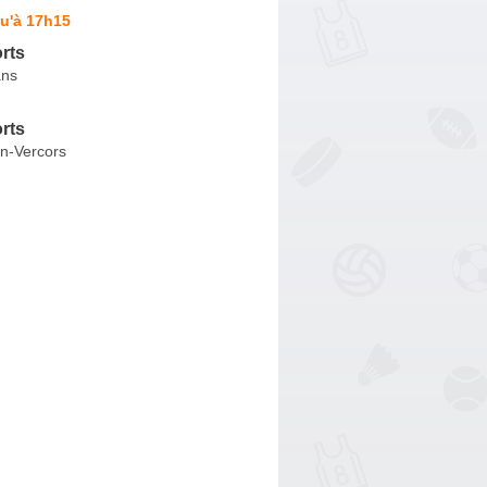
u'à 17h15
orts
ans
orts
n-Vercors