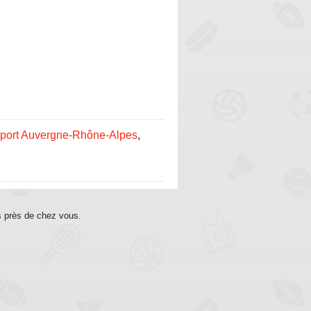
sport Auvergne-Rhône-Alpes
,
s près de chez vous.