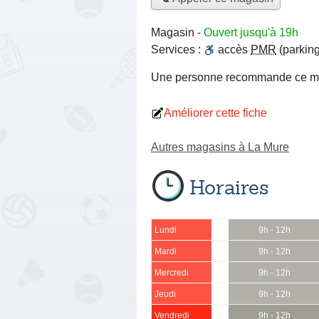
Magasin
-
Ouvert jusqu'à 19h
Services :
accès
PMR
(parking
Une personne
recommande
ce m
Améliorer cette fiche
Autres magasins à La Mure
Horaires
Lundi
9h - 12h
Mardi
9h - 12h
Mercredi
9h - 12h
Jeudi
9h - 12h
Vendredi
9h - 12h