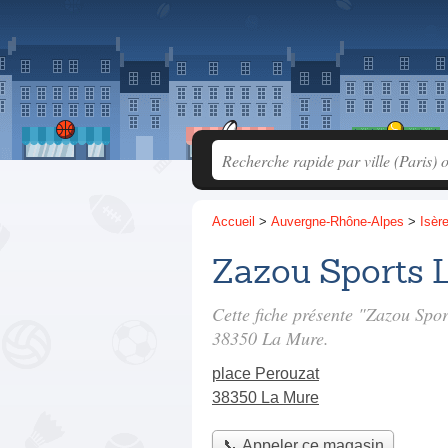
Accueil
>
Auvergne-Rhône-Alpes
>
Isèr
Zazou Sports L
Cette fiche présente "Zazou Spor
38350 La Mure.
place Perouzat
38350 La Mure
📞 Appeler ce magasin