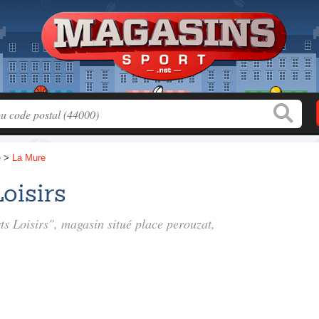
e
>
La Mure
oisirs
ts Loisirs", magasin situé
place perouzat
,