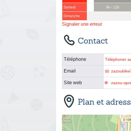
Samedi
9h - 12h
Dimanche
Signaler une erreur
Contact
Téléphone
Téléphoner a
Email
zazoubike
Site web
zazou-spor
Plan et adres