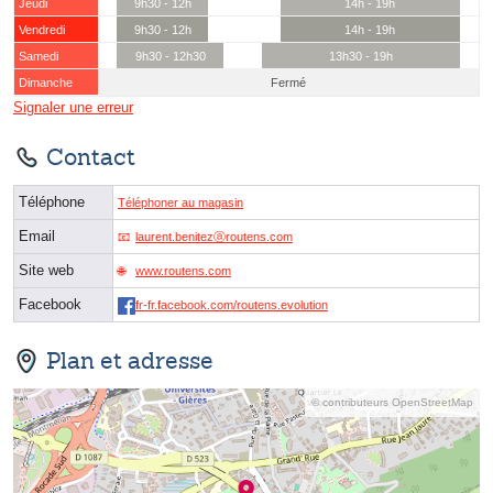
Jeudi
9h30 - 12h
14h - 19h
Vendredi
9h30 - 12h
14h - 19h
Samedi
9h30 - 12h30
13h30 - 19h
Dimanche
Fermé
Signaler une erreur
Contact
Téléphone
Téléphoner au magasin
Email
laurent.benitezⓐroutens.com
Site web
www.routens.com
Facebook
fr-fr.facebook.com/routens.evolution
Plan et adresse
© contributeurs OpenStreetMap