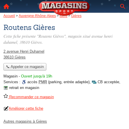
Accueil
>
Auvergne-Rhône-Alpes
>
Isère
>
Gières
Routens Gières
Cette fiche présente "Routens Gières", magasin situé
avenue henri
duhamel
, 38610 Gières.
2 avenue Henri Duhamel
38610 Gières
📞 Appeler ce magasin
Magasin
-
Ouvert jusqu'à 19h
Services :
accès
PMR
(parking, entrée adaptée)
,
CB acceptée
,
retrait en magasin
Recommander ce magasin
Améliorer cette fiche
Autres magasins à Gières