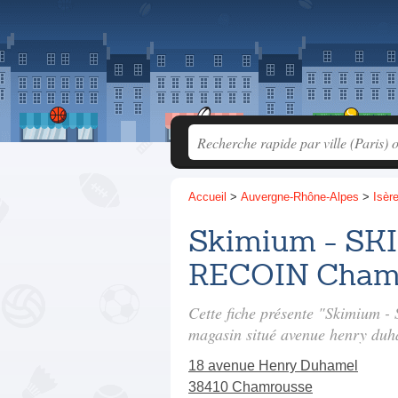
Accueil
>
Auvergne-Rhône-Alpes
>
Isèr
Skimium - SK
RECOIN Cham
Cette fiche présente "Skimiu
magasin situé
avenue henry duh
18 avenue Henry Duhamel
38410 Chamrousse