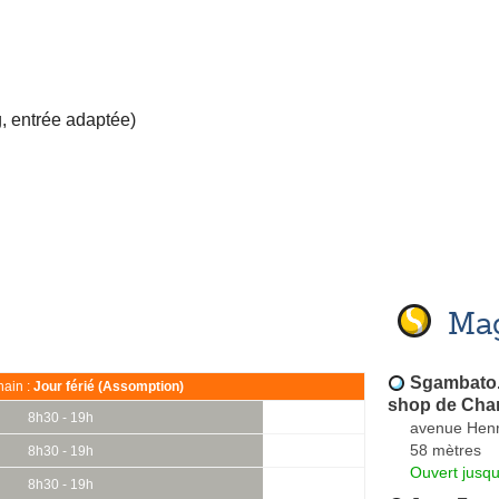
, entrée adaptée)
Mag
Sgambato.fr
ain :
Jour férié (Assomption)
shop de Ch
8h30 - 19h
avenue Hen
58 mètres
8h30 - 19h
Ouvert jusq
8h30 - 19h