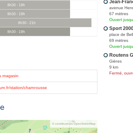
Jean-Fran
8h30 - 19h
avenue Hen
67 mètres
8h30 - 19h
Ouvert jusq
8h30 - 21h
Sport 200
8h30 - 19h
place de Be
69 mètres
Ouvert jusqu
Routens G
Gières
9 km
Fermé, ouvr
u magasin
um.fr/station/chamrousse
se
© contributeurs OpenStreetMap