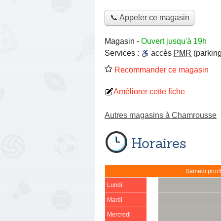
📞 Appeler ce magasin
Magasin
-
Ouvert jusqu'à 19h
Services :
accès
PMR
(parking
Recommander ce magasin
Améliorer cette fiche
Autres magasins à Chamrousse
Horaires
Samedi proch
Lundi
Mardi
Mercredi