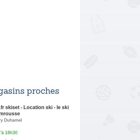
asins proches
 skiset - Location ski - le ski
amrousse
ry Duhamel
u'à 18h30