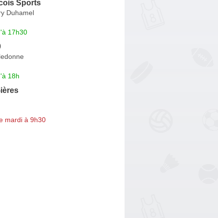
cois Sports
ry Duhamel
u'à 17h30
0
lledonne
'à 18h
ières
e mardi à 9h30