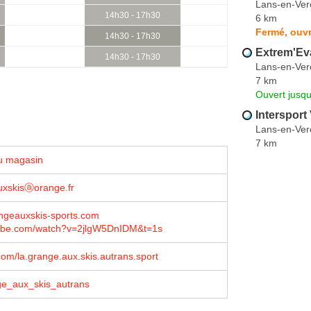
Lans-en-Ver
14h30 - 17h30
6 km
Fermé, ouvr
14h30 - 17h30
Extrem'Ev
14h30 - 17h30
Lans-en-Ver
7 km
Ouvert jusqu
Intersport 
Lans-en-Ver
7 km
u magasin
uxskisⓐorange.fr
ngeauxskis-sports.com
be.com/watch?v=2jlgW5DnIDM&t=1s
om/la.grange.aux.skis.autrans.sport
e_aux_skis_autrans