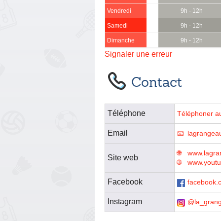
Vendredi
9h - 12h
Samedi
9h - 12h
Dimanche
9h - 12h
Signaler une erreur
Contact
Téléphone
Téléphoner a
Email
lagrangea
www.lagra
Site web
www.youtu
Facebook
facebook.c
Instagram
@la_grang