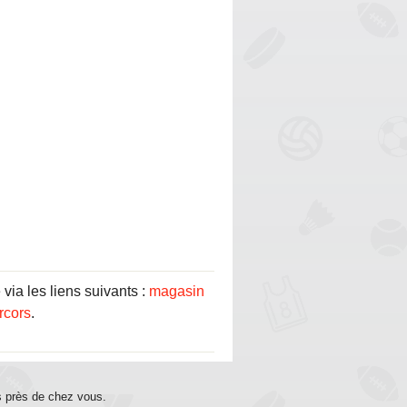
via les liens suivants :
magasin
rcors
.
s près de chez vous.