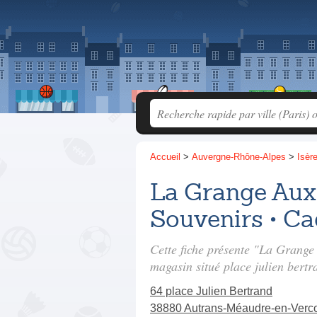
Accueil
>
Auvergne-Rhône-Alpes
>
Isèr
La Grange Aux 
Souvenirs • C
Cette fiche présente "La Grange
magasin situé
place julien bertr
64 place Julien Bertrand
38880 Autrans-Méaudre-en-Verc