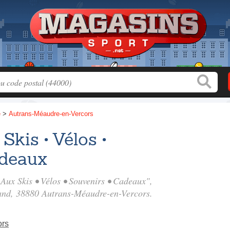
e
>
Autrans-Méaudre-en-Vercors
Skis • Vélos •
adeaux
 Aux Skis • Vélos • Souvenirs • Cadeaux",
and
, 38880 Autrans-Méaudre-en-Vercors.
ors