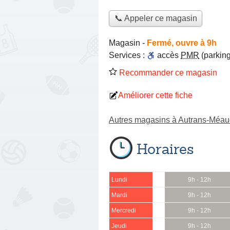
📞 Appeler ce magasin
Magasin
-
Fermé, ouvre à 9h
Services :
accès
PMR
(parking
Recommander ce magasin
Améliorer cette fiche
Autres magasins à Autrans-Méau
Horaires
Lundi
9h - 12h
Mardi
9h - 12h
Mercredi
9h - 12h
Jeudi
9h - 12h