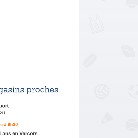
asins proches
port
ors
e à 9h30
 Lans en Vercors