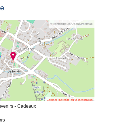
se
© contributeurs OpenStreetMap
Corriger l’adresse ou la localisation
uvenirs • Cadeaux
ors