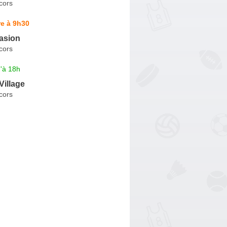
cors
e à 9h30
asion
cors
'à 18h
Village
cors