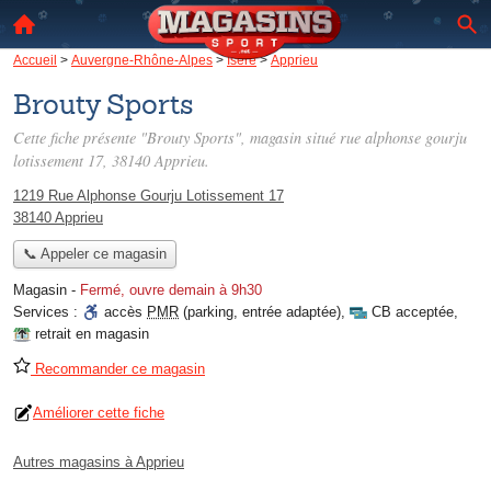
Accueil
>
Auvergne-Rhône-Alpes
>
Isère
>
Apprieu
Brouty Sports
Cette fiche présente "Brouty Sports", magasin situé
rue alphonse gourju
lotissement 17
, 38140 Apprieu.
1219 Rue Alphonse Gourju Lotissement 17
38140 Apprieu
📞 Appeler ce magasin
Magasin
-
Fermé, ouvre demain à 9h30
Services :
accès
PMR
(parking, entrée adaptée)
,
CB acceptée
,
retrait en magasin
Recommander ce magasin
Améliorer cette fiche
Autres magasins à Apprieu