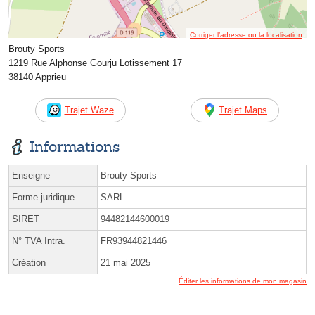
Corriger l’adresse ou la localisation
Brouty Sports
1219 Rue Alphonse Gourju Lotissement 17
38140 Apprieu
Trajet Waze
Trajet Maps
Informations
Enseigne
Brouty Sports
Forme juridique
SARL
SIRET
94482144600019
N° TVA Intra.
FR93944821446
Création
21 mai 2025
Éditer les informations de mon magasin