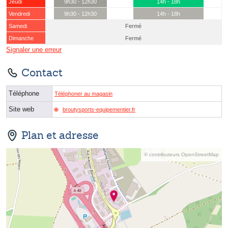
Jeudi
9h30 - 12h30
14h - 18h
Vendredi
9h30 - 12h30
14h - 18h
Samedi
Fermé
Dimanche
Fermé
Signaler une erreur
Contact
Téléphone
Téléphoner au magasin
Site web
broutysports-equipementier.fr
Plan et adresse
© contributeurs OpenStreetMap