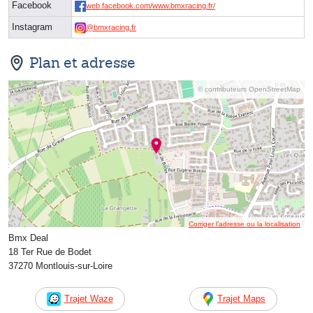
Facebook
web.facebook.com/www.bmxracing.fr/
Instagram
@bmxracing.fr
Plan et adresse
© contributeurs OpenStreetMap
Corriger l’adresse ou la localisation
Bmx Deal
18 Ter Rue de Bodet
37270 Montlouis-sur-Loire
Trajet Waze
Trajet Maps