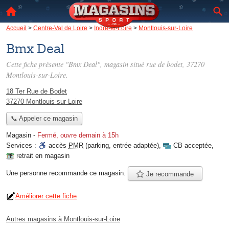
Accueil
>
Centre-Val de Loire
>
Indre-et-Loire
>
Montlouis-sur-Loire
Bmx Deal
Cette fiche présente "Bmx Deal", magasin situé
rue de bodet
, 37270
Montlouis-sur-Loire.
18 Ter Rue de Bodet
37270 Montlouis-sur-Loire
📞 Appeler ce magasin
Magasin
-
Fermé, ouvre demain à 15h
Services :
accès
PMR
(parking, entrée adaptée)
,
CB acceptée
,
retrait en magasin
Une personne
recommande
ce magasin.
Je recommande
Améliorer cette fiche
Autres magasins à Montlouis-sur-Loire