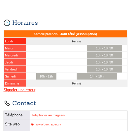
Horaires
Samedi prochain :
Jour férié (Assomption)
Lundi
Fermé
Mardi
15h - 18h30
Mercredi
15h - 18h30
Jeudi
15h - 18h30
Vendredi
15h - 18h30
Samedi
10h - 12h
14h - 18h
Dimanche
Fermé
Signaler une erreur
Contact
Téléphone
Téléphoner au magasin
Site web
www.bmxracing.fr