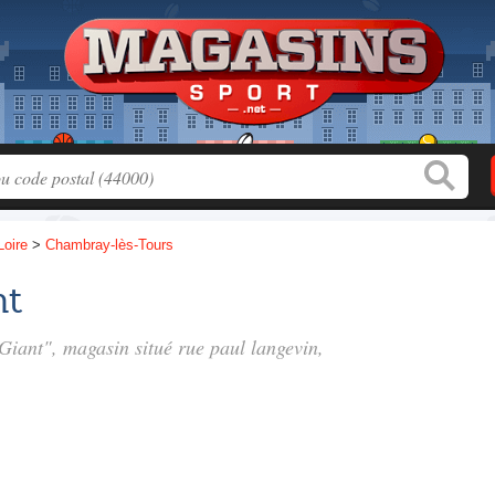
Loire
>
Chambray-lès-Tours
nt
 Giant", magasin situé
rue paul langevin
,