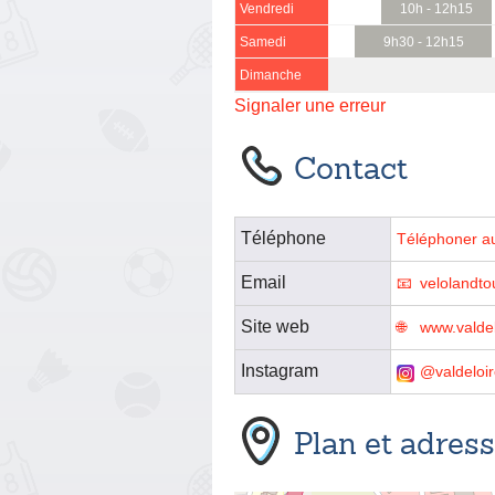
Vendredi
10h - 12h15
Samedi
9h30 - 12h15
Dimanche
Signaler une erreur
Contact
Téléphone
Téléphoner a
Email
velolandto
Site web
www.valdel
Instagram
@valdeloir
Plan et adres