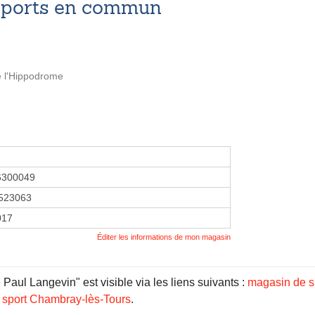
nsports en commun
 l'Hippodrome
6300049
523063
017
Éditer les informations de mon magasin
Paul Langevin" est visible via les liens suivants :
magasin de sp
 sport Chambray-lès-Tours
.