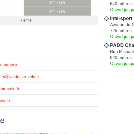
14h - 19h
540 mètres
Ouvert jusq
14h - 19h
Intersport
Fermé
Avenue du 
725 mètres
Ouvert jusq
PADD Cha
Rue Michael
820 mètres
Ouvert jusq
u magasin
ursⓐvaldeloirevelo.fr
oirevelo.fr
evelo
se