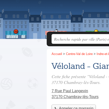
Accueil
>
Centre-Val de Loire
>
Indre-et-
Véloland - Gia
Cette fiche présente "Véloland -
37170 Chambray-lès-Tours.
7 Rue Paul Langevin
37170 Chambray-lès-Tours
📞 Appeler ce magasin