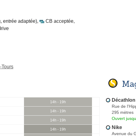
, entrée adaptée)
,
CB acceptée
,
drive
-Tours
Mag
Décathlon
14h - 19h
Rue de l'Hi
14h - 19h
295 mètres
Ouvert jusqu
14h - 19h
Nike
14h - 19h
Avenue du 