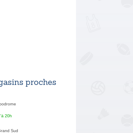
asins proches
ppodrome
'à 20h
Grand Sud