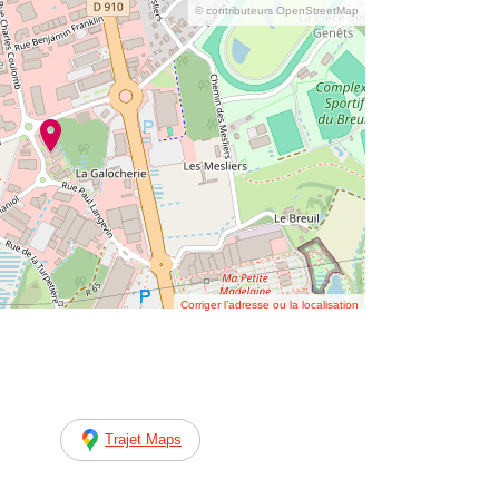
© contributeurs OpenStreetMap
Corriger l’adresse ou la localisation
Trajet Maps