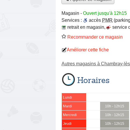
Magasin
-
Ouvert jusqu'à 12h15
Services :
accès
PMR
(parking
retrait en magasin
,
service 
Recommander ce magasin
Améliorer cette fiche
Autres magasins à Chambray-lès
Horaires
Lundi
Mardi
10h - 12h15
Mercredi
10h - 12h15
Jeudi
10h - 12h15