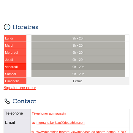
Horaires
Lundi
9h - 20h
Mardi
9h - 20h
Mercredi
9h - 20h
Jeudi
9h - 20h
Vendredi
9h - 20h
Samedi
9h - 20h
Dimanche
Fermé
Signaler une erreur
Contact
Téléphone
Téléphoner au magasin
Email
morgane.kerleauⓐdecathlon.com
www.decathlon.fr/store-view/magasin-de-sports-betton-007000