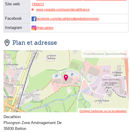
Site web
7300073
www.youtube.com/user/decathfrance
Facebook
facebook.com/decathlonvillagebettonrennes
Instagram
@decathlon
Plan et adresse
© contributeurs OpenStreetMap
Corriger l’adresse ou la localisation
Decathlon
Pluvignon Zone Aménagement De
35830 Betton