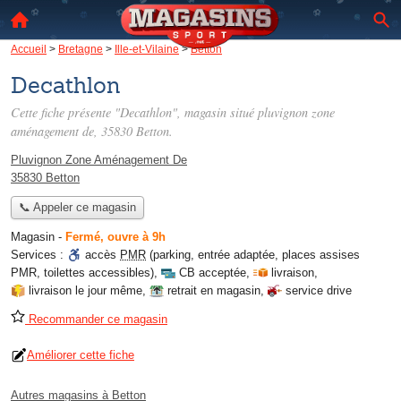
Accueil
>
Bretagne
>
Ille-et-Vilaine
>
Betton
Decathlon
Cette fiche présente "Decathlon", magasin situé
pluvignon zone
aménagement de
, 35830 Betton.
Pluvignon Zone Aménagement De
35830 Betton
📞 Appeler ce magasin
Magasin
-
Fermé, ouvre à 9h
Services :
accès
PMR
(parking, entrée adaptée, places assises
PMR, toilettes accessibles)
,
CB acceptée
,
livraison
,
livraison le jour même
,
retrait en magasin
,
service drive
Recommander ce magasin
Améliorer cette fiche
Autres magasins à Betton