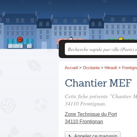
Accueil
>
Occitanie
>
Hérault
>
Frontign
Chantier MEF
Cette fiche présente "Chantier
34110 Frontignan.
Zone Technique du Port
34110 Frontignan
📞 Appeler ce magasin