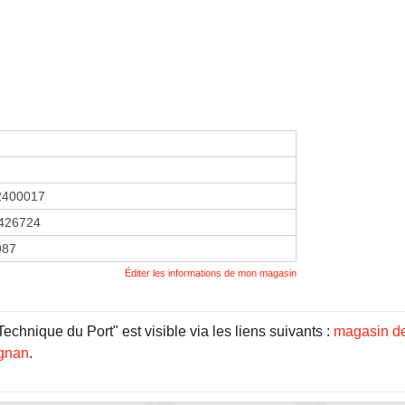
2400017
426724
1987
Éditer les informations de mon magasin
hnique du Port" est visible via les liens suivants :
magasin de
ignan
.