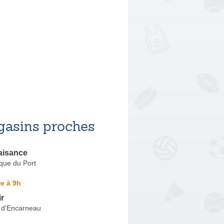
asins proches
aisance
que du Port
e à 9h
ir
 d'Encarneau