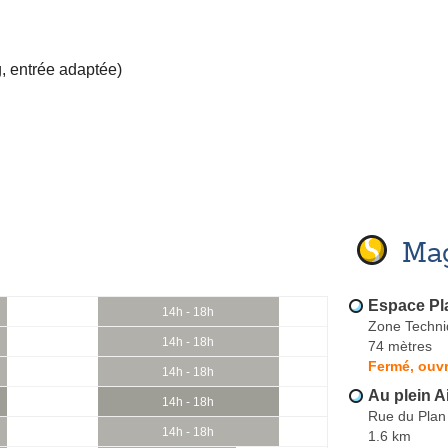
, entrée adaptée)
Mag
Espace Pl
14h - 18h
Zone Techni
14h - 18h
74 mètres
Fermé, ouvr
14h - 18h
Au plein A
14h - 18h
Rue du Plan
14h - 18h
1.6 km