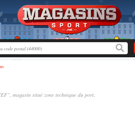
an
 MEF", magasin situé
zone technique du port
,