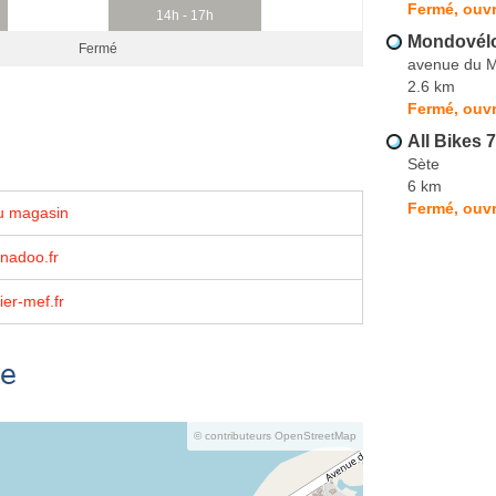
Fermé, ouvr
14h - 17h
Mondovélo
Fermé
avenue du M
2.6 km
Fermé, ouvr
All Bikes 7
Sète
6 km
Fermé, ouvr
u magasin
nadoo.fr
er-mef.fr
se
© contributeurs OpenStreetMap