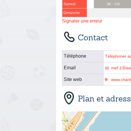
Samedi
9h - 12h
Dimanche
Signaler une erreur
Contact
Téléphone
Téléphoner a
Email
mef.1ⓐwa
Site web
www.chanti
Plan et adres