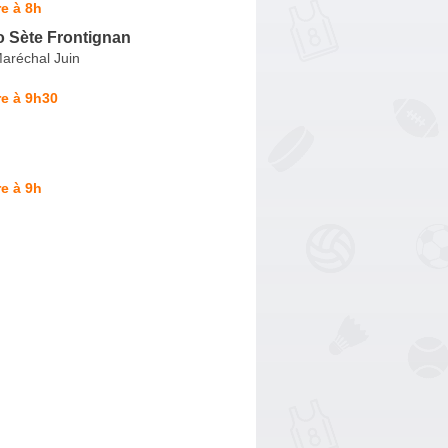
e à 8h
 Sète Frontignan
aréchal Juin
e à 9h30
e à 9h