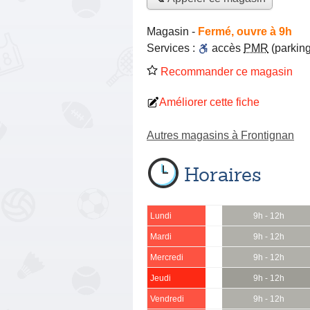
Magasin
-
Fermé, ouvre à 9h
Services :
accès
PMR
(parking
Recommander ce magasin
Améliorer cette fiche
Autres magasins à Frontignan
Horaires
Lundi
9h - 12h
Mardi
9h - 12h
Mercredi
9h - 12h
Jeudi
9h - 12h
Vendredi
9h - 12h