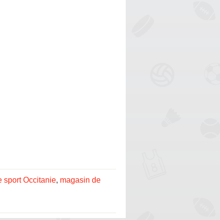
 sport Occitanie
,
magasin de