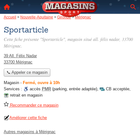
Accueil
>
Nouvelle-Aquitaine
>
Gironde
>
Mérignac
Sportarticle
Cette fiche présente "Sportarticle", magasin situé
all. félix nadar
, 33700
Mérignac.
39 All. Félix Nadar
33700 Mérignac
📞 Appeler ce magasin
Magasin
-
Fermé, ouvre à 10h
Services :
accès
PMR
(parking, entrée adaptée)
,
CB acceptée
,
retrait en magasin
Recommander ce magasin
Améliorer cette fiche
Autres magasins à Mérignac