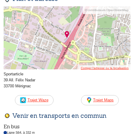
© contributeurs OpenStreetMap
Corriger l’adresse ou la localisation
Sportarticle
39 All. Félix Nadar
33700 Mérignac
Trajet Waze
Trajet Maps
Venir en transports en commun
En bus
Ligne S64, à 332 m