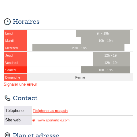
Horaires
Lundi
9h - 19h
Mardi
10h - 19h
Mercredi
0h30 - 18h
Jeudi
12h - 19h
Vendredi
12h - 19h
Samedi
10h - 19h
Dimanche
Fermé
Signaler une erreur
Contact
Téléphone
Téléphoner au magasin
Site web
www.sportarticle.com
Plan et adresse