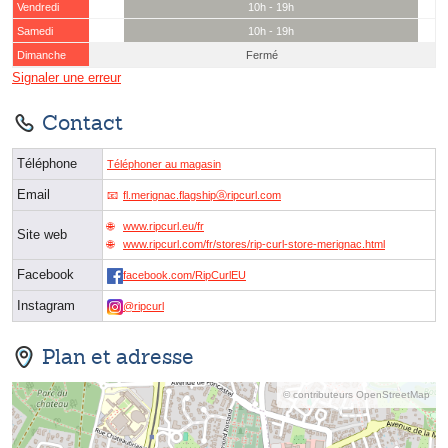
Vendredi
10h - 19h
Samedi
10h - 19h
Dimanche
Fermé
Signaler une erreur
Contact
Téléphone
Téléphoner au magasin
Email
fl.merignac.flagshipⓐripcurl.com
www.ripcurl.eu/fr
Site web
www.ripcurl.com/fr/stores/rip-curl-store-merignac.html
Facebook
facebook.com/RipCurlEU
Instagram
@ripcurl
Plan et adresse
© contributeurs OpenStreetMap