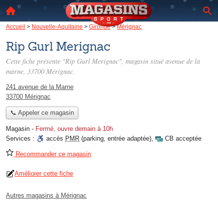
Accueil
>
Nouvelle-Aquitaine
>
Gironde
>
Mérignac
Rip Gurl Merignac
Cette fiche présente "Rip Gurl Merignac", magasin situé
avenue de la
marne
, 33700 Mérignac.
241 avenue de la Marne
33700 Mérignac
📞 Appeler ce magasin
Magasin
-
Fermé, ouvre demain à 10h
Services :
accès
PMR
(parking, entrée adaptée)
,
CB acceptée
Recommander ce magasin
Améliorer cette fiche
Autres magasins à Mérignac