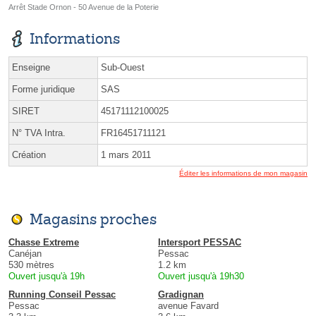
Arrêt Stade Ornon - 50 Avenue de la Poterie
Informations
Enseigne
Sub-Ouest
Forme juridique
SAS
SIRET
45171112100025
N° TVA Intra.
FR16451711121
Création
1 mars 2011
Éditer les informations de mon magasin
Magasins proches
Chasse Extreme
Intersport PESSAC
Canéjan
Pessac
530 mètres
1.2 km
Ouvert jusqu'à 19h
Ouvert jusqu'à 19h30
Running Conseil Pessac
Gradignan
Pessac
avenue Favard