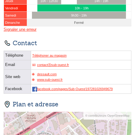
Jeudi
10h - 12h30
14h - 19h
Vendredi
10h - 19h
Samedi
9h30 - 19h
Dimanche
Fermé
Signaler une erreur
Contact
Téléphone
Téléphoner au magasin
Email
contactⓐsub-ouest.fr
dessault.com
Site web
www.sub-ouest.fr
Facebook
facebook.com/pages/Sub-Ouest/197281026949679
Plan et adresse
© contributeurs OpenStreetMap