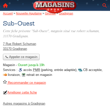
Accueil
>
Nouvelle-Aquitaine
>
Gironde
>
Gradignan
Sub-Ouest
Cette fiche présente "Sub-Ouest", magasin situé
rue robert schuman
,
33170 Gradignan.
7 Rue Robert Schuman
33170 Gradignan
📞 Appeler ce magasin
Magasin
-
Ouvert jusqu'à 19h
Services :
accès
PMR
(parking, entrée adaptée)
,
CB acceptée
,
livraison
,
retrait en magasin
Recommander ce magasin
Améliorer cette fiche
Autres magasins à Gradignan