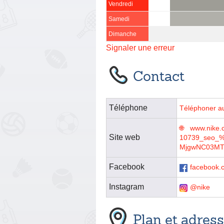
Vendredi
Samedi
Dimanche
Signaler une erreur
Contact
Téléphone
Téléphoner a
www.nike.c
Site web
10739_seo_%
MjgwNC03MT
Facebook
facebook.
Instagram
@nike
Plan et adres