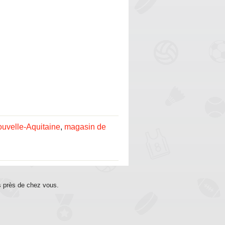
uvelle-Aquitaine
,
magasin de
s près de chez vous.