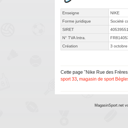
Enseigne
NIKE
Forme juridique
Société c
SIRET
4053955
N° TVA Intra.
FR81405
Création
3 octobre
Cette page "Nike Rue des Frères L
sport 33
,
magasin de sport Bègle
MagasinSport.net vo