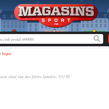
>
Bègles
asin situé
rue des frères lumière
, 33130