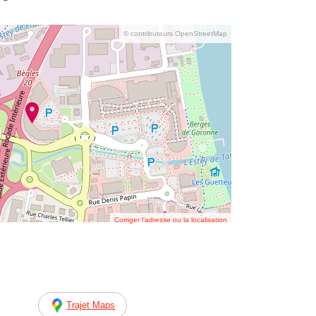
© contributeurs OpenStreetMap
Corriger l’adresse ou la localisation
Trajet Maps