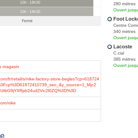
10h - 19h30
280 mètres
Ouvert jusqu
10h - 19h30
Foot Lock
Fermé
Centre Comm
340 mètres
Ouvert jusqu
Lacoste
C.cial
385 mètres
Ouvert jusqu
u magasin
om/fr/retail/s/nike-factory-store-begles?cp=618724
3Fcp%3D61872410739_seo_&y_source=1_Mjc2
UtbG9jYXRpb24ud2Vic2l0ZQ%3D%3D
com/nike
se