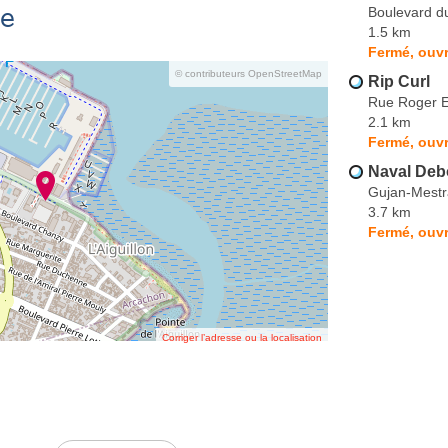
se
Boulevard d
1.5 km
Fermé, ouvr
© contributeurs OpenStreetMap
Rip Curl
Rue Roger E
2.1 km
Fermé, ouvr
Naval Deb
Gujan-Mestr
3.7 km
Fermé, ouvr
Corriger l’adresse ou la localisation