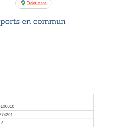
Trajet Maps
nsports en commun
0100010
774201
13