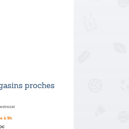
asins proches
s
estrezat
e à 9h
oc