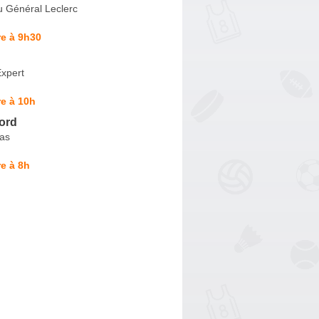
u Général Leclerc
e à 9h30
xpert
e à 10h
ord
as
e à 8h