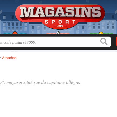
>
Arcachon
ng", magasin situé
rue du capitaine allègre
,