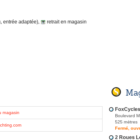
, entrée adaptée)
,
retrait en magasin
Mag
FoxCycle
u magasin
Boulevard M
525 mètres
chting.com
Fermé, ouvr
2 Roues L