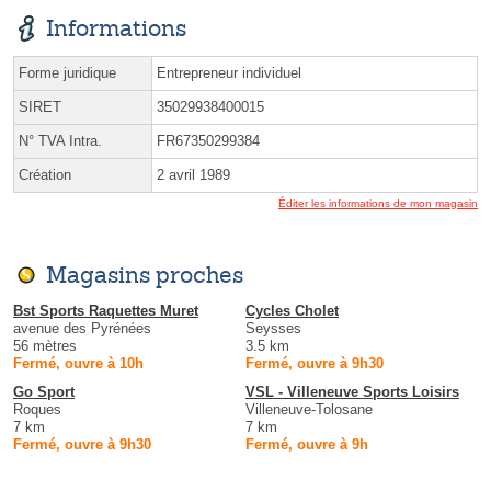
Informations
Forme juridique
Entrepreneur individuel
SIRET
35029938400015
N° TVA Intra.
FR67350299384
Création
2 avril 1989
Éditer les informations de mon magasin
Magasins proches
Bst Sports Raquettes Muret
Cycles Cholet
avenue des Pyrénées
Seysses
56 mètres
3.5 km
Fermé, ouvre à 10h
Fermé, ouvre à 9h30
Go Sport
VSL - Villeneuve Sports Loisirs
Roques
Villeneuve-Tolosane
7 km
7 km
Fermé, ouvre à 9h30
Fermé, ouvre à 9h