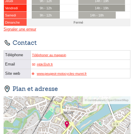
Jeudi
9h - 12h
14h - 19h
Vendredi
9h - 12h
14h - 19h
Samedi
9h - 12h
14h - 18h
Dimanche
Fermé
Signaler une erreur
Contact
Téléphone
Téléphoner au magasin
Email
mbkⓐsfr.fr
Site web
www.peugeot-motocycles-muret.fr
Plan et adresse
© contributeurs OpenStreetMap