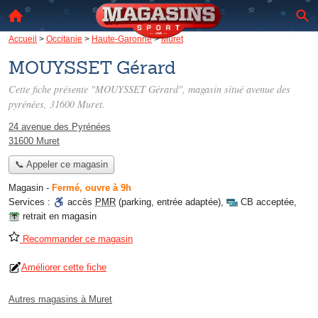
Accueil
>
Occitanie
>
Haute-Garonne
>
Muret
MOUYSSET Gérard
Cette fiche présente "MOUYSSET Gérard", magasin situé
avenue des
pyrénées
, 31600 Muret.
24 avenue des Pyrénées
31600 Muret
📞 Appeler ce magasin
Magasin
-
Fermé, ouvre à 9h
Services :
accès
PMR
(parking, entrée adaptée)
,
CB acceptée
,
retrait en magasin
Recommander ce magasin
Améliorer cette fiche
Autres magasins à Muret