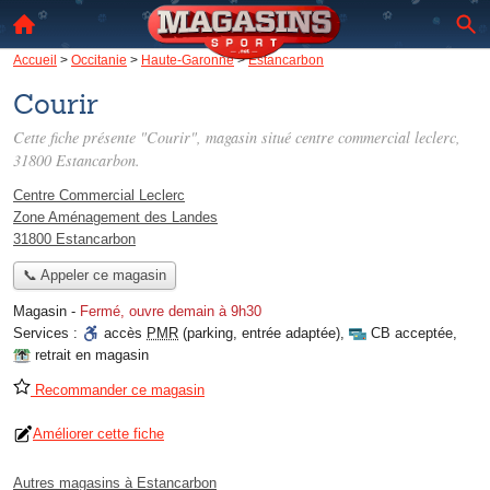
Accueil
>
Occitanie
>
Haute-Garonne
>
Estancarbon
Courir
Cette fiche présente "Courir", magasin situé
centre commercial leclerc
,
31800 Estancarbon.
Centre Commercial Leclerc
Zone Aménagement des Landes
31800 Estancarbon
📞 Appeler ce magasin
Magasin
-
Fermé, ouvre demain à 9h30
Services :
accès
PMR
(parking, entrée adaptée)
,
CB acceptée
,
retrait en magasin
Recommander ce magasin
Améliorer cette fiche
Autres magasins à Estancarbon