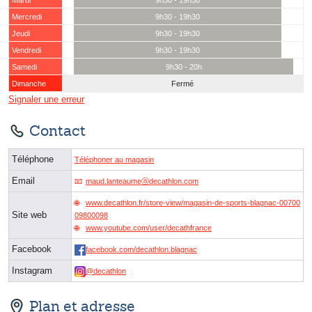
Mardi
9h30 - 19h30
Mercredi
9h30 - 19h30
Jeudi
9h30 - 19h30
Vendredi
9h30 - 19h30
Samedi
9h30 - 20h
Dimanche
Fermé
Signaler une erreur
Contact
Téléphone
Téléphoner au magasin
Email
maud.lanteaumeⓐdecathlon.com
www.decathlon.fr/store-view/magasin-de-sports-blagnac-00700
Site web
09800098
www.youtube.com/user/decathfrance
Facebook
facebook.com/decathlon.blagnac
Instagram
@decathlon
Plan et adresse