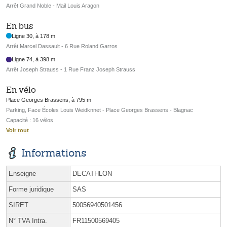
Arrêt Grand Noble - Mail Louis Aragon
En bus
Ligne 30, à 178 m
Arrêt Marcel Dassault - 6 Rue Roland Garros
Ligne 74, à 398 m
Arrêt Joseph Strauss - 1 Rue Franz Joseph Strauss
En vélo
Place Georges Brassens, à 795 m
Parking, Face Écoles Louis Weidknnet - Place Georges Brassens - Blagnac
Capacité : 16 vélos
Voir tout
Informations
Enseigne
DECATHLON
Forme juridique
SAS
SIRET
50056940501456
N° TVA Intra.
FR11500569405