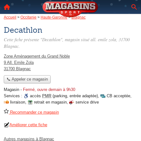
Accueil
>
Occitanie
>
Haute-Garonne
>
Blagnac
Decathlon
Cette fiche présente "Decathlon", magasin situé
all. emile zola
, 31700
Blagnac.
Zone Aménagement du Grand Noble
9 All. Emile Zola
31700 Blagnac
📞 Appeler ce magasin
Magasin
-
Fermé, ouvre demain à 9h30
Services :
accès
PMR
(parking, entrée adaptée)
,
CB acceptée
,
livraison
,
retrait en magasin
,
service drive
Recommander ce magasin
Améliorer cette fiche
Autres magasins à Blagnac