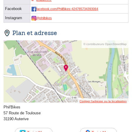
Facebook
facebook.com/PhilBikes-424785734393064
Instagram
@philbikes
Plan et adresse
© contributeurs OpenStreetMap
Corriger l’adresse ou la localisation
Phil'Bikes
57 Route de Toulouse
31190 Auterive