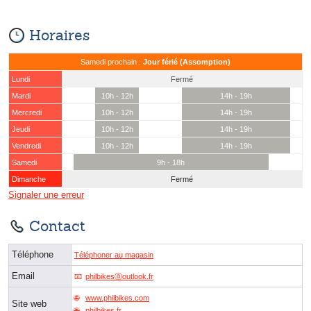
Horaires
Samedi prochain :
Jour férié (Assomption)
Lundi
Fermé
Mardi
10h - 12h
14h - 19h
Mercredi
10h - 12h
14h - 19h
Jeudi
10h - 12h
14h - 19h
Vendredi
10h - 12h
14h - 19h
Samedi
9h - 18h
Dimanche
Fermé
Signaler une erreur
Contact
Téléphone
Téléphoner au magasin
Email
philbikesⓐoutlook.fr
www.philbikes.com
Site web
philbikes.fr