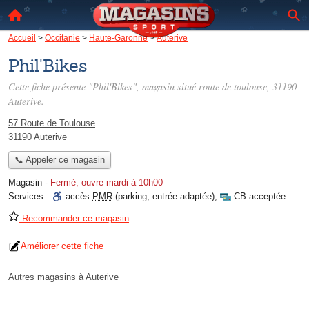
Accueil
>
Occitanie
>
Haute-Garonne
>
Auterive
Phil'Bikes
Cette fiche présente "Phil'Bikes", magasin situé
route de toulouse
, 31190
Auterive.
57 Route de Toulouse
31190 Auterive
📞 Appeler ce magasin
Magasin
-
Fermé, ouvre mardi à 10h00
Services :
accès
PMR
(parking, entrée adaptée)
,
CB acceptée
Recommander ce magasin
Améliorer cette fiche
Autres magasins à Auterive