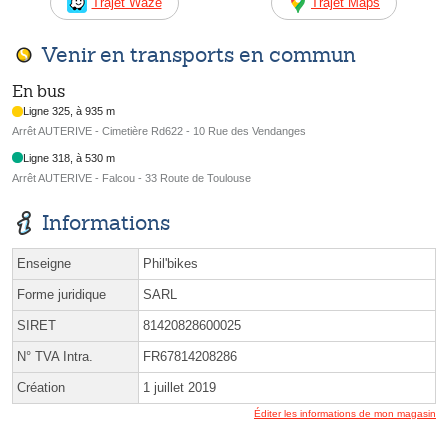
Trajet Waze
Trajet Maps
Venir en transports en commun
En bus
Ligne 325, à 935 m
Arrêt AUTERIVE - Cimetière Rd622 - 10 Rue des Vendanges
Ligne 318, à 530 m
Arrêt AUTERIVE - Falcou - 33 Route de Toulouse
Informations
Enseigne
Phil'bikes
Forme juridique
SARL
SIRET
81420828600025
N° TVA Intra.
FR67814208286
Création
1 juillet 2019
Éditer les informations de mon magasin