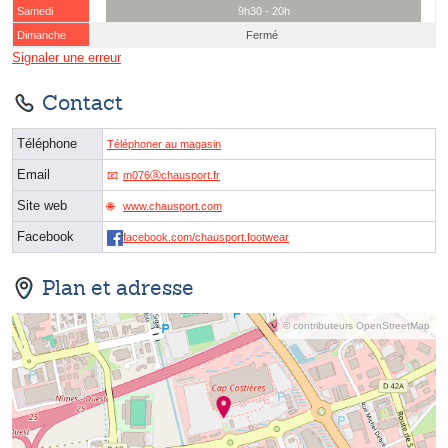
Samedi
9h30 - 20h
Dimanche
Fermé
Signaler une erreur
Contact
Téléphone
Téléphoner au magasin
Email
m076ⓐchausport.fr
Site web
www.chausport.com
Facebook
facebook.com/chausport.footwear
Plan et adresse
© contributeurs OpenStreetMap