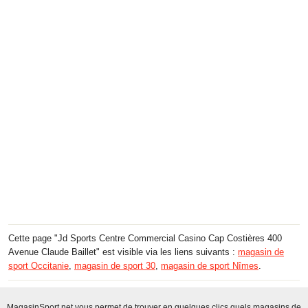
Cette page "Jd Sports Centre Commercial Casino Cap Costières 400
Avenue Claude Baillet" est visible via les liens suivants :
magasin de
sport Occitanie
,
magasin de sport 30
,
magasin de sport Nîmes
.
MagasinSport.net vous permet de trouver en quelques clics quels magasins de