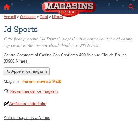
Accueil
>
Occitanie
>
Gard
>
Nîmes
Jd Sports
Cette fiche présente "Jd Sports", magasin situé
centre commercial casino
cap costières 400 avenue claude baillet
, 30900 Nîmes.
Centre Commercial Casino Cap Costières 400 Avenue Claude Baillet
30900 Nîmes
📞 Appeler ce magasin
Magasin
-
Fermé, ouvre à 9h30
Recommander ce magasin
Améliorer cette fiche
Autres magasins à Nîmes