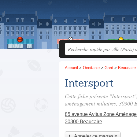
Accueil
>
Occitanie
>
Gard
>
Beaucaire
Intersport
Cette fiche présente "Intersport
aménagement miliaires
, 30300 B
85 avenue Avitus Zone Aménagem
30300 Beaucaire
📞 Appeler ce magasin