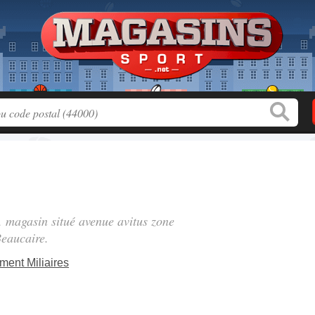
", magasin situé
avenue avitus zone
eaucaire.
ent Miliaires