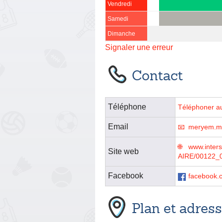
Vendredi
Samedi
Dimanche
Signaler une erreur
Contact
Téléphone
Téléphoner a
Email
meryem.ma
www.inter
Site web
AIRE/00122_
Facebook
facebook.c
Plan et adres