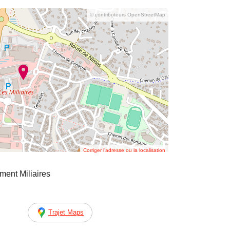
© contributeurs OpenStreetMap
Corriger l’adresse ou la localisation
ent Miliaires
Trajet Maps