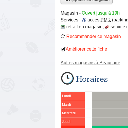
Magasin
-
Ouvert jusqu'à 19h
Services :
accès
PMR
(parking
retrait en magasin
,
service 
Recommander ce magasin
Améliorer cette fiche
Autres magasins à Beaucaire
Horaires
Lundi
Mardi
Mercredi
Jeudi