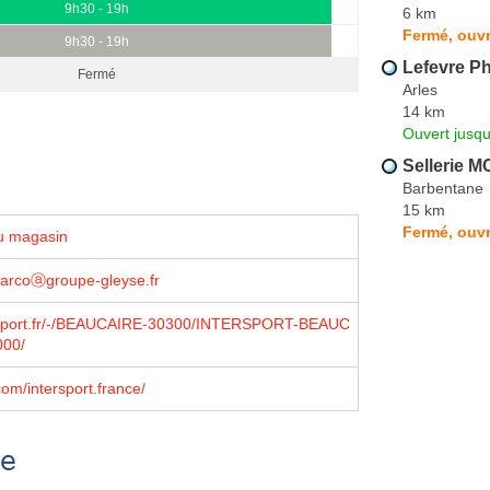
9h30 - 19h
6 km
Fermé, ouvr
9h30 - 19h
Lefevre Ph
Fermé
Arles
14 km
Ouvert jusq
Sellerie 
Barbentane
15 km
Fermé, ouvr
u magasin
rcoⓐgroupe-gleyse.fr
sport.fr/-/BEAUCAIRE-30300/INTERSPORT-BEAUC
000/
om/intersport.france/
se