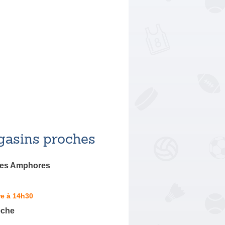
asins proches
Les Amphores
re à 14h30
êche