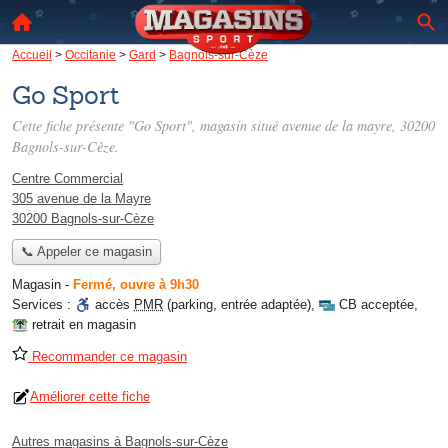
Accueil
>
Occitanie
>
Gard
>
Bagnols-sur-Cèze
Go Sport
Cette fiche présente "Go Sport", magasin situé
avenue de la mayre
, 30200
Bagnols-sur-Cèze.
Centre Commercial
305 avenue de la Mayre
30200 Bagnols-sur-Cèze
📞 Appeler ce magasin
Magasin
-
Fermé, ouvre à 9h30
Services :
accès
PMR
(parking, entrée adaptée)
,
CB acceptée
,
retrait en magasin
Recommander ce magasin
Améliorer cette fiche
Autres magasins à Bagnols-sur-Cèze