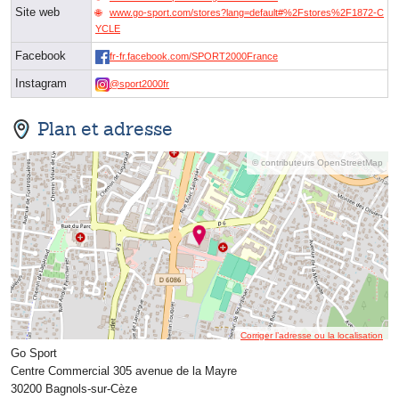
Site web
www.go-sport.com/stores?lang=default#%2Fstores%2F1872-C
YCLE
Facebook
fr-fr.facebook.com/SPORT2000France
Instagram
@sport2000fr
Plan et adresse
© contributeurs OpenStreetMap
Corriger l’adresse ou la localisation
Go Sport
Centre Commercial 305 avenue de la Mayre
30200 Bagnols-sur-Cèze