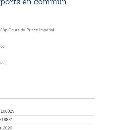
nsports en commun
8p Cours du Prince Imperial
coli
coli
8100029
518881
re 2020