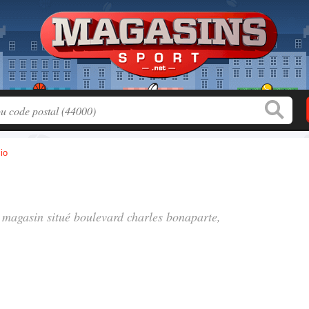
io
, magasin situé
boulevard charles bonaparte
,