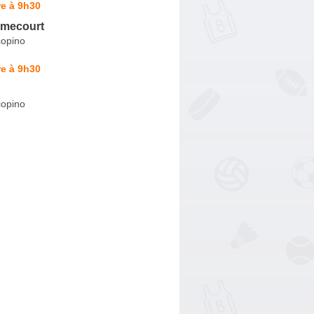
e à 9h30
omecourt
copino
e à 9h30
copino