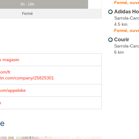
Fermé, ouvr
9h - 18h
Adidas H
Fermé
Sarrola-Car
4.5 km
Fermé, ouvr
Courir
Sarrola-Car
6 km
u magasin
om/fr
din.com/company/25825301
com/appebike
e
se