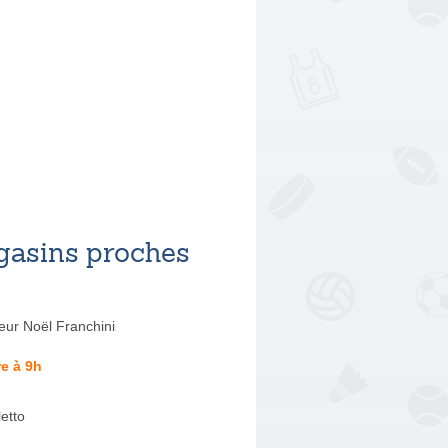
asins proches
eur Noël Franchini
e à 9h
letto