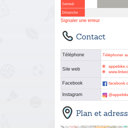
Samedi
Dimanche
Signaler une erreur
Contact
Téléphone
Téléphoner a
appebike.c
Site web
www.linke
Facebook
facebook.
Instagram
@appebik
Plan et adres