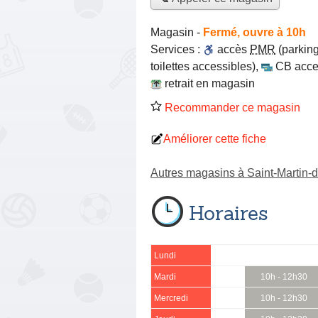
Magasin
-
Fermé, ouvre à 10h
Services :
accès
PMR
(parking
toilettes accessibles)
,
CB acce
retrait en magasin
Recommander ce magasin
Améliorer cette fiche
Autres magasins à Saint-Martin
Horaires
Lundi
Mardi
10h - 12h30
Mercredi
10h - 12h30