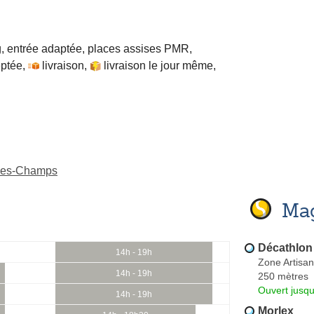
, entrée adaptée, places assises PMR,
ptée
,
livraison
,
livraison le jour même
,
-des-Champs
Mag
Décathlon
14h - 19h
Zone Artisa
14h - 19h
250 mètres
Ouvert jusq
14h - 19h
Morlex