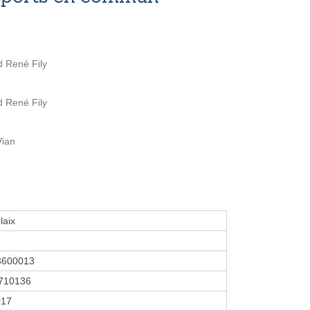
d René Fily
d René Fily
Vian
laix
3600013
710136
017