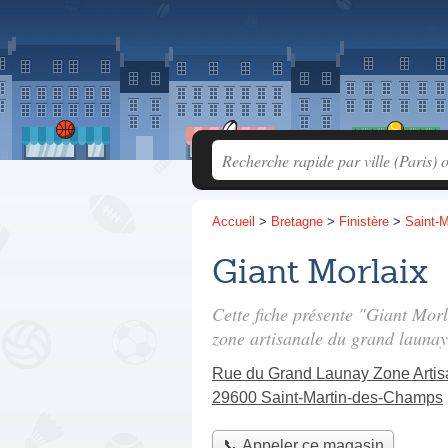
Accueil
>
Bretagne
>
Finistère
>
Saint-
Giant Morlaix
Cette fiche présente "Giant Mor
zone artisanale du grand launay
Rue du Grand Launay Zone Artis
29600 Saint-Martin-des-Champs
📞 Appeler ce magasin