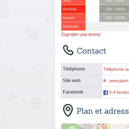
Jeudi
10h - 12h30
Vendredi
10h - 12h30
Samedi
10h - 12h30
Dimanche
Signaler une erreur
Contact
Téléphone
Téléphoner a
Site web
www.giant-m
Facebook
fr-fr.fac
Plan et adres