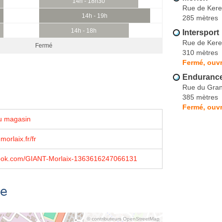
14h - 18h30
Rue de Kere
14h - 19h
285 mètres
14h - 18h
Intersport
Rue de Kere
Fermé
310 mètres
Fermé, ouvr
Enduranc
Rue du Gra
385 mètres
Fermé, ouvr
u magasin
orlaix.fr/fr
ebook.com/GIANT-Morlaix-1363616247066131
se
© contributeurs OpenStreetMap