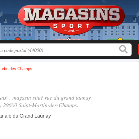
Martin-des-Champs
laix", magasin situé
rue du grand launay
, 29600 Saint-Martin-des-Champs.
anale du Grand Launay