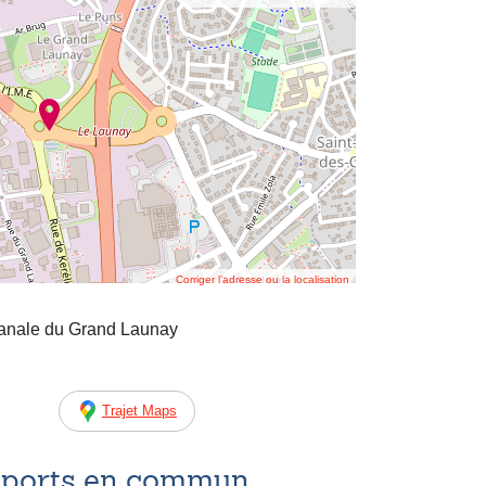
Corriger l’adresse ou la localisation
anale du Grand Launay
Trajet Maps
nsports en commun