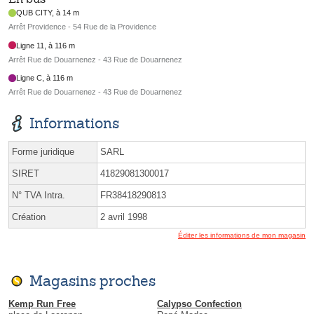
QUB CITY, à 14 m
Arrêt Providence - 54 Rue de la Providence
Ligne 11, à 116 m
Arrêt Rue de Douarnenez - 43 Rue de Douarnenez
Ligne C, à 116 m
Arrêt Rue de Douarnenez - 43 Rue de Douarnenez
Informations
Forme juridique
SARL
SIRET
41829081300017
N° TVA Intra.
FR38418290813
Création
2 avril 1998
Éditer les informations de mon magasin
Magasins proches
Kemp Run Free
Calypso Confection