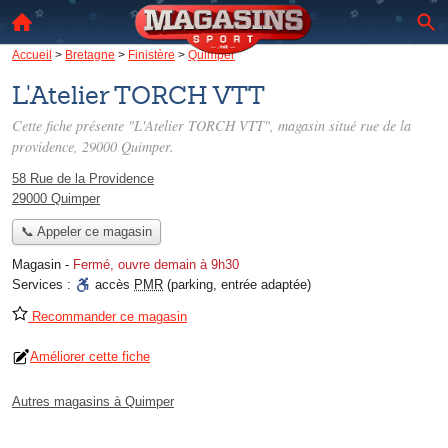
Accueil
>
Bretagne
>
Finistère
>
Quimper
L'Atelier TORCH VTT
Cette fiche présente "L'Atelier TORCH VTT", magasin situé
rue de la
providence
, 29000 Quimper.
58 Rue de la Providence
29000 Quimper
📞 Appeler ce magasin
Magasin
-
Fermé, ouvre demain à 9h30
Services :
accès
PMR
(parking, entrée adaptée)
Recommander ce magasin
Améliorer cette fiche
Autres magasins à Quimper