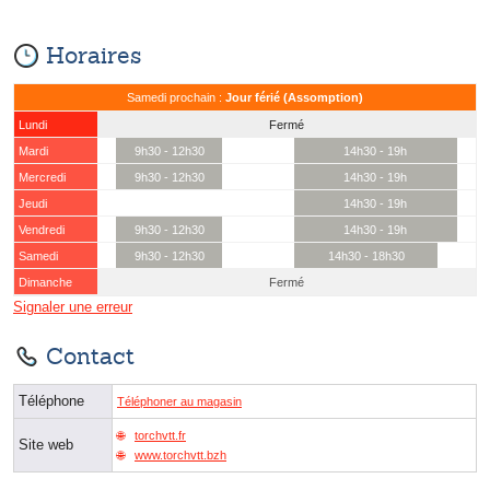
Horaires
Samedi prochain :
Jour férié (Assomption)
Lundi
Fermé
Mardi
9h30 - 12h30
14h30 - 19h
Mercredi
9h30 - 12h30
14h30 - 19h
Jeudi
14h30 - 19h
Vendredi
9h30 - 12h30
14h30 - 19h
Samedi
9h30 - 12h30
14h30 - 18h30
Dimanche
Fermé
Signaler une erreur
Contact
Téléphone
Téléphoner au magasin
torchvtt.fr
Site web
www.torchvtt.bzh