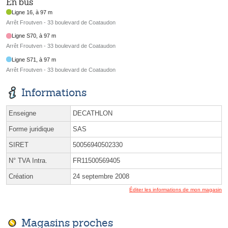
En bus
Ligne 16, à 97 m
Arrêt Froutven - 33 boulevard de Coataudon
Ligne S70, à 97 m
Arrêt Froutven - 33 boulevard de Coataudon
Ligne S71, à 97 m
Arrêt Froutven - 33 boulevard de Coataudon
Informations
Enseigne
DECATHLON
Forme juridique
SAS
SIRET
50056940502330
N° TVA Intra.
FR11500569405
Création
24 septembre 2008
Éditer les informations de mon magasin
Magasins proches