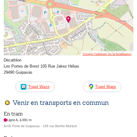
Corriger l’adresse ou la localisation
Décathlon
Les Portes de Brest 105 Rue Jakez Hélias
29490 Guipavas
Trajet Waze
Trajet Maps
Venir en transports en commun
En tram
Ligne A, à 691 m
Arrêt Porte de Guipavas - 145 rue Berthe Morisot