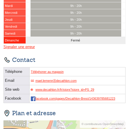
Mardi
9h - 20h
Mercredi
9h - 20h
Jeudi
9h - 20h
Vendredi
9h - 20h
Samedi
9h - 20h
Dimanche
Fermé
Signaler une erreur
Contact
Téléphone
Téléphoner au magasin
Email
mael.lemennⓐdecathlon.com
Site web
www.decathlon.fr/fr/store?store_id=PS_29
Facebook
facebook.com/pages/Decathlon-Brest/143639785681223
Plan et adresse
© contributeurs OpenStreetMap