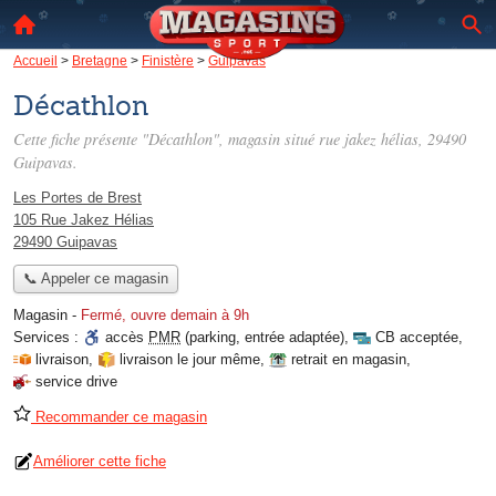
Accueil
>
Bretagne
>
Finistère
>
Guipavas
Décathlon
Cette fiche présente "Décathlon", magasin situé
rue jakez hélias
, 29490
Guipavas.
Les Portes de Brest
105 Rue Jakez Hélias
29490 Guipavas
📞 Appeler ce magasin
Magasin
-
Fermé, ouvre demain à 9h
Services :
accès
PMR
(parking, entrée adaptée)
,
CB acceptée
,
livraison
,
livraison le jour même
,
retrait en magasin
,
service drive
Recommander ce magasin
Améliorer cette fiche