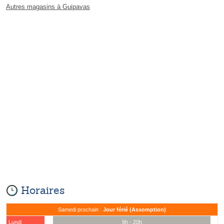
Autres magasins à Guipavas
Horaires
Samedi prochain :
Jour férié (Assomption)
Lundi
9h - 20h