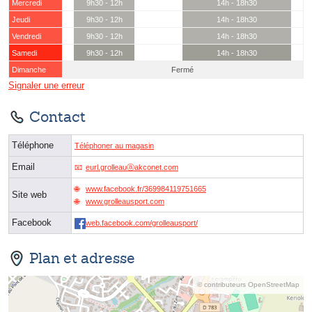
Mercredi
9h30 - 12h
14h - 18h30
Jeudi
9h30 - 12h
14h - 18h30
Vendredi
9h30 - 12h
14h - 18h30
Samedi
9h30 - 12h
14h - 18h30
Dimanche
Fermé
Signaler une erreur
Contact
Téléphone
Téléphoner au magasin
Email
eurl.grolleauⓐakconet.com
www.facebook.fr/369984119751665
Site web
www.grolleausport.com
Facebook
web.facebook.com/grolleausport/
Plan et adresse
© contributeurs OpenStreetMap