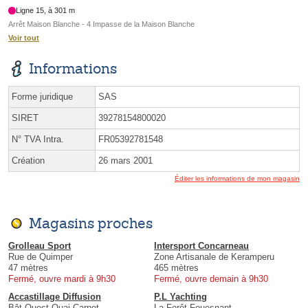
Ligne 15, à 301 m
Arrêt Maison Blanche - 4 Impasse de la Maison Blanche
Voir tout
Informations
Forme juridique
SAS
SIRET
39278154800020
N° TVA Intra.
FR05392781548
Création
26 mars 2001
Éditer les informations de mon magasin
Magasins proches
Grolleau Sport
Intersport Concarneau
Rue de Quimper
Zone Artisanale de Keramperu
47 mètres
465 mètres
Fermé, ouvre mardi à 9h30
Fermé, ouvre demain à 9h30
Accastillage Diffusion
P.L Yachting
Bât Ouest Quai Carnot
La Forêt-Fouesnant