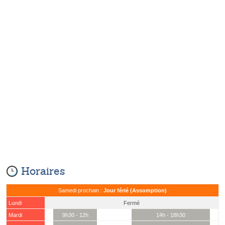
Horaires
Samedi prochain :
Jour férié (Assomption)
Lundi
Fermé
Mardi
9h30 - 12h
14h - 18h30