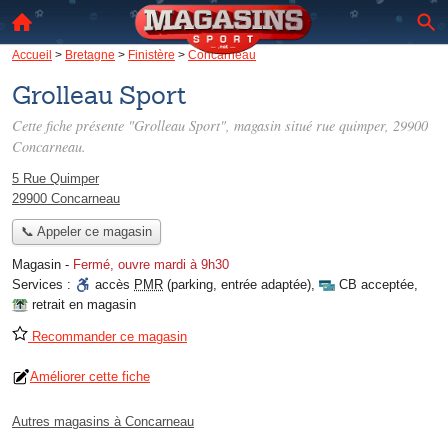
Accueil
>
Bretagne
>
Finistère
>
Concarneau
Grolleau Sport
Cette fiche présente "Grolleau Sport", magasin situé
rue quimper
, 29900
Concarneau.
5 Rue Quimper
29900 Concarneau
📞 Appeler ce magasin
Magasin
-
Fermé, ouvre mardi à 9h30
Services :
accès
PMR
(parking, entrée adaptée)
,
CB acceptée
,
retrait en magasin
Recommander ce magasin
Améliorer cette fiche
Autres magasins à Concarneau