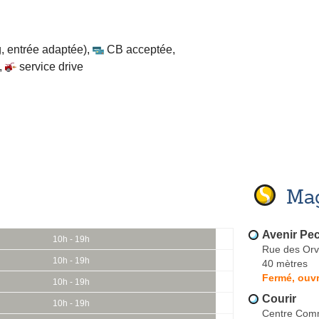
, entrée adaptée)
,
CB acceptée
,
,
service drive
Mag
Avenir Pe
10h - 19h
Rue des Orvi
10h - 19h
40 mètres
Fermé, ouvr
10h - 19h
Courir
10h - 19h
Centre Comm