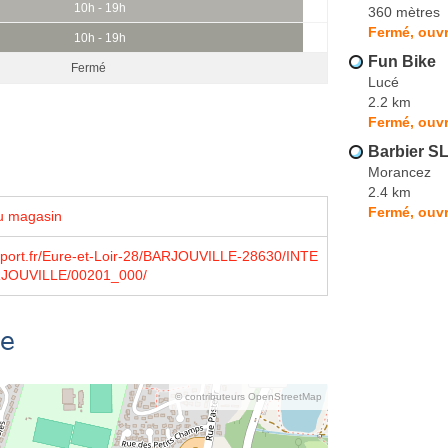
10h - 19h
360 mètres
Fermé, ouvr
10h - 19h
Fun Bike
Fermé
Lucé
2.2 km
Fermé, ouvr
Barbier S
Morancez
2.4 km
Fermé, ouvr
u magasin
sport.fr/Eure-et-Loir-28/BARJOUVILLE-28630/INTE
JOUVILLE/00201_000/
se
© contributeurs OpenStreetMap