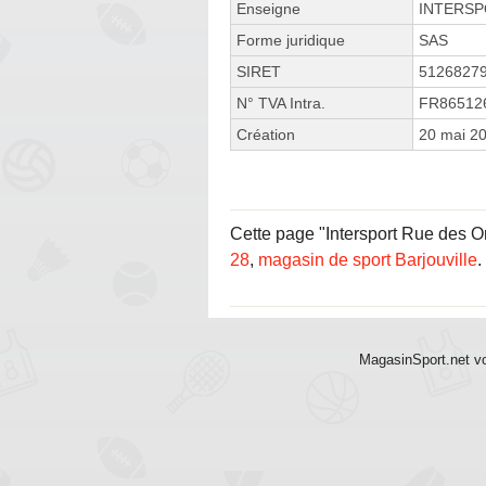
Enseigne
INTERS
Forme juridique
SAS
SIRET
5126827
N° TVA Intra.
FR86512
Création
20 mai 2
Cette page "Intersport Rue des Orv
28
,
magasin de sport Barjouville
.
MagasinSport.net vo