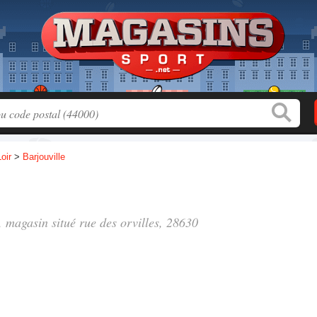
oir
>
Barjouville
", magasin situé
rue des orvilles
, 28630