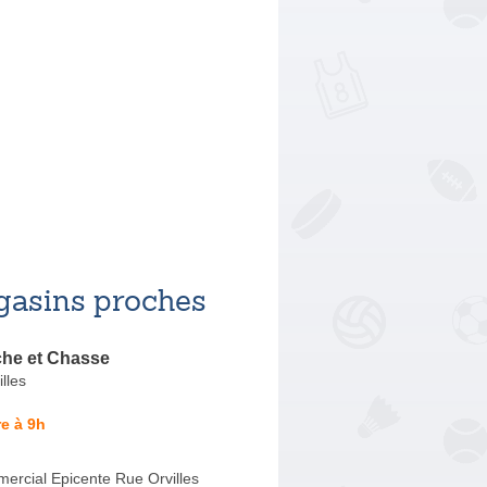
asins proches
che et Chasse
lles
e à 9h
ercial Epicente Rue Orvilles