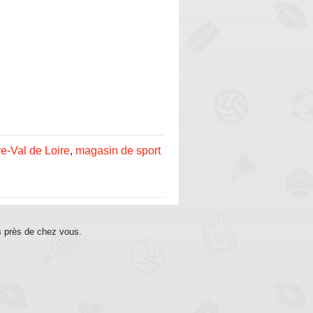
e-Val de Loire
,
magasin de sport
s près de chez vous.