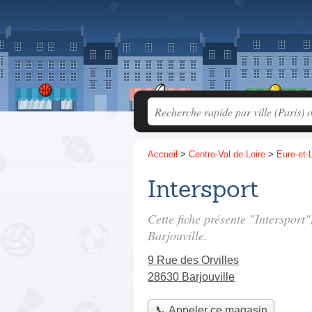
Accueil
>
Centre-Val de Loire
>
Eure-et-L
Intersport
Cette fiche présente "Intersport
Barjouville.
9 Rue des Orvilles
28630 Barjouville
📞 Appeler ce magasin