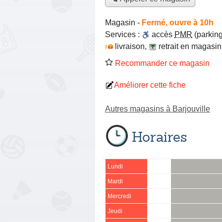
Magasin
-
Fermé, ouvre à 10h
Services :
accès
PMR
(parking
livraison
,
retrait en magasin
Recommander ce magasin
Améliorer cette fiche
Autres magasins à Barjouville
Horaires
Lundi
Mardi
Mercredi
Jeudi