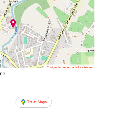
Corriger l’adresse ou la localisation
gne
Trajet Maps