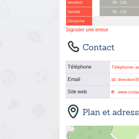
Vendredi
9h - 12h
Samedi
9h - 12h
Dimanche
Signaler une erreur
Contact
Téléphone
Téléphoner a
Email
direction
Site web
www.croqu
Plan et adres