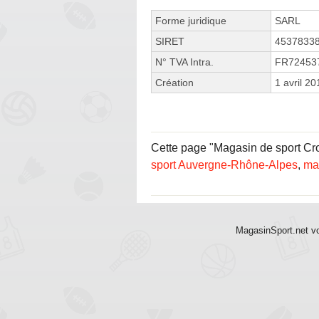
Forme juridique
SARL
SIRET
4537833
N° TVA Intra.
FR72453
Création
1 avril 20
Cette page "Magasin de sport Cro
sport Auvergne-Rhône-Alpes
,
ma
MagasinSport.net vo