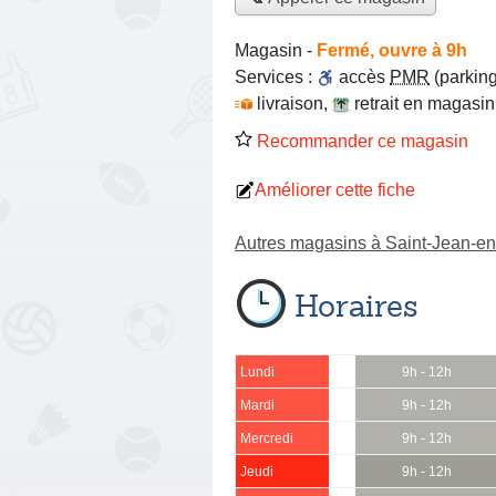
Magasin
-
Fermé, ouvre à 9h
Services :
accès
PMR
(parking
livraison
,
retrait en magasin
Recommander ce magasin
Améliorer cette fiche
Autres magasins à Saint-Jean-e
Horaires
Lundi
9h - 12h
Mardi
9h - 12h
Mercredi
9h - 12h
Jeudi
9h - 12h