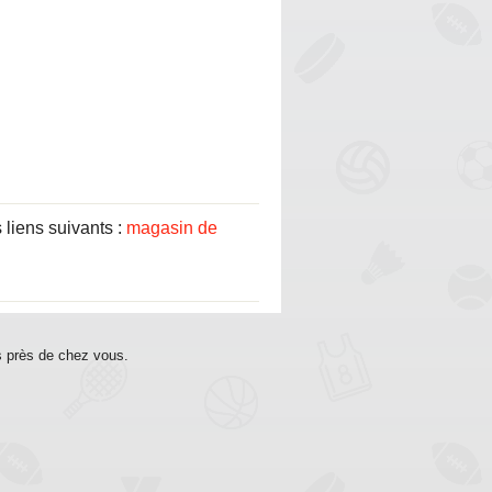
liens suivants :
magasin de
s près de chez vous.