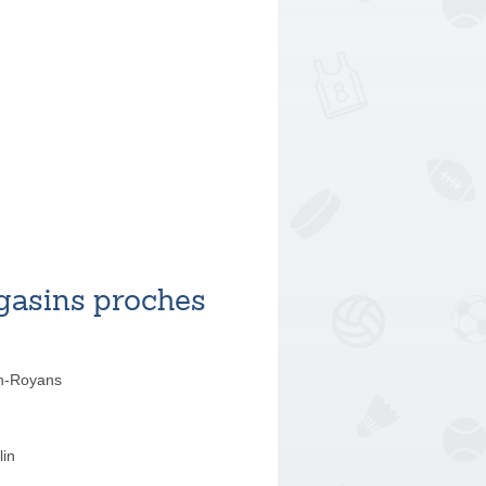
asins proches
n-Royans
lin