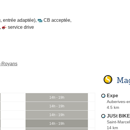
, entrée adaptée)
,
CB acceptée
,
,
service drive
n-Royans
Mag
Expe
14h - 19h
Auberives-e
14h - 19h
4.5 km
14h - 19h
JUSt BIKE
Saint-Marcel
14h - 19h
14 km