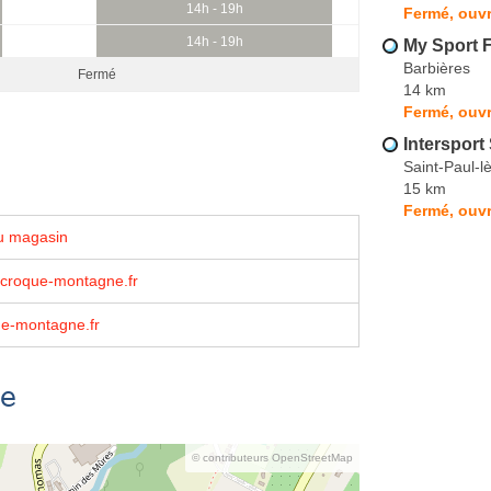
14h - 19h
Fermé, ouvr
14h - 19h
My Sport 
Barbières
Fermé
14 km
Fermé, ouvr
Intersport
Saint-Paul-
15 km
Fermé, ouvr
u magasin
ⓐcroque-montagne.fr
e-montagne.fr
se
© contributeurs OpenStreetMap